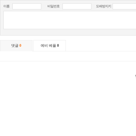
이름
비밀번호
도배방지키
댓글
0
예비 베플
0