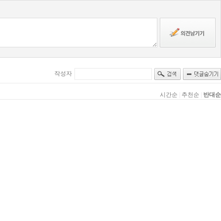
작성자
시간순
|
추천순
|
반대순