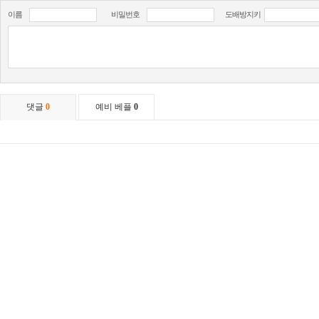
이름
비밀번호
도배방지키
댓글
0
예비 베플
0