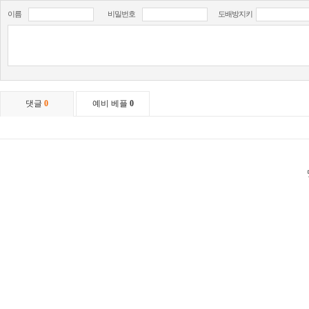
이름
비밀번호
도배방지키
댓글
0
예비 베플
0