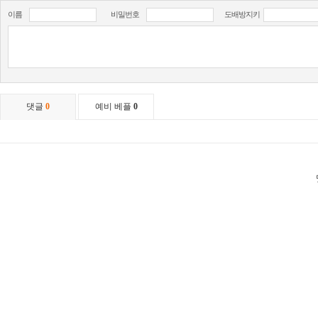
이름
비밀번호
도배방지키
댓글
0
예비 베플
0