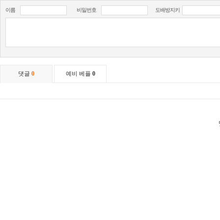
이름
비밀번호
도배방지키
댓글
0
예비 베플
0