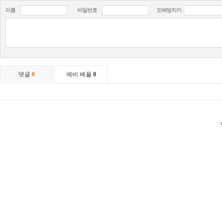
이름
비밀번호
도배방지키
댓글
0
예비 베플
0