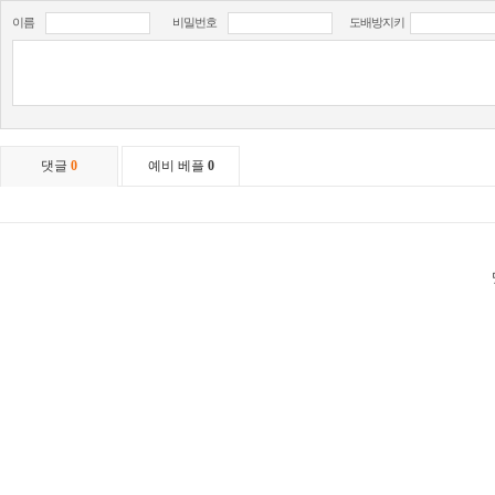
이름
비밀번호
도배방지키
댓글
0
예비 베플
0