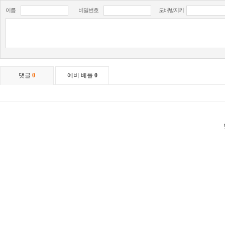
이름
비밀번호
도배방지키
댓글
0
예비 베플
0