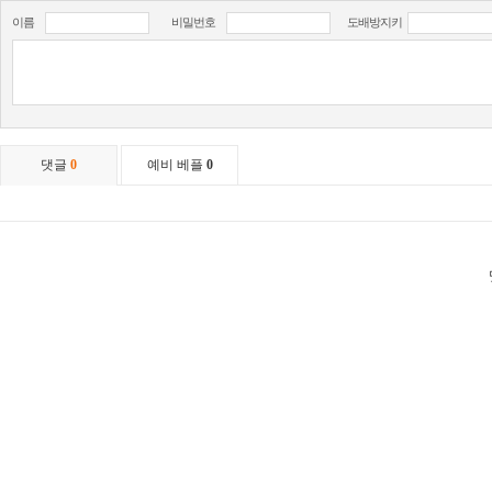
이름
비밀번호
도배방지키
댓글
0
예비 베플
0