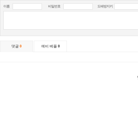
이름
비밀번호
도배방지키
댓글
0
예비 베플
0