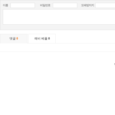
이름
비밀번호
도배방지키
댓글
0
예비 베플
0