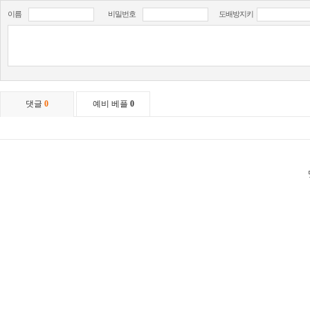
이름
비밀번호
도배방지키
댓글
0
예비 베플
0