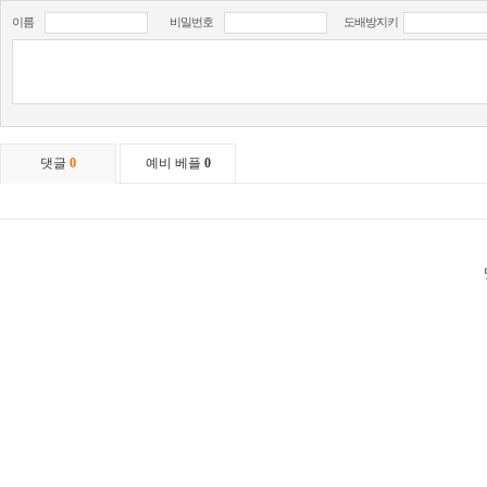
이름
비밀번호
도배방지키
댓글
0
예비 베플
0