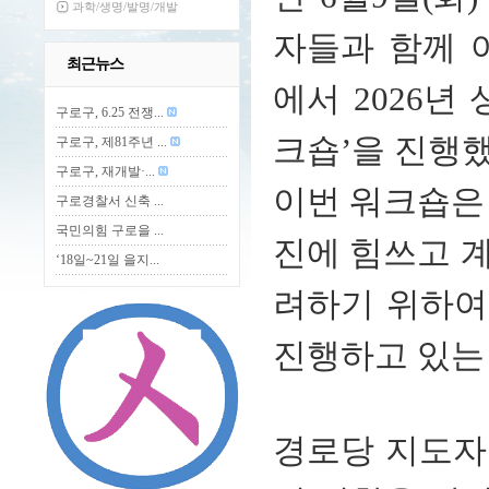
과학/생명/발명/개발
자들과 함께 
최근뉴스
에서 2026년
구로구, 6.25 전쟁...
크숍’을 진행했
구로구, 제81주년 ...
구로구, 재개발·...
이번 워크숍은
구로경찰서 신축 ...
국민의힘 구로을 ...
진에 힘쓰고 
‘18일~21일 을지...
려하기 위하여
진행하고 있는
경로당 지도자