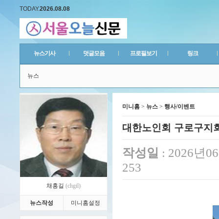
TODAY.
2026.08.08
뉴스기사
덧글모음
프로필보기
링크
뉴스
미니홈
>
뉴스
>
행사/이벤트
대한노인회 구로구지회
작성일
: 2026년
253
채홍길
(chgil)
뉴스작성
미니홈설정