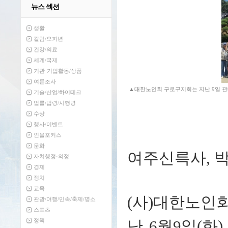
뉴스 섹션
생활
칼럼/오피년
건강/의료
세계/국제
기관·기업활동/상품
여론조사
▲대한노인회 구로구지회는 지난 9일 관내
기술/산업/하이테크
법률/법령/시행령
수상
행사/이벤트
인물포커스
문화
여주신륵사, 
자치행정·의정
경제
정치
교육
(사)대한노인
관광/여행/민속/축제/명소
스포츠
정책
난 6월9일(화