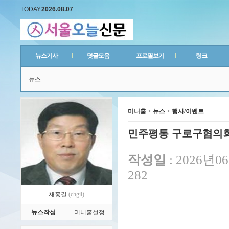
TODAY.
2026.08.07
뉴스기사
덧글모음
프로필보기
링크
뉴스
미니홈
>
뉴스
>
행사/이벤트
민주평통 구로구협의회 
작성일
: 2026년
282
채홍길
(chgil)
뉴스작성
미니홈설정