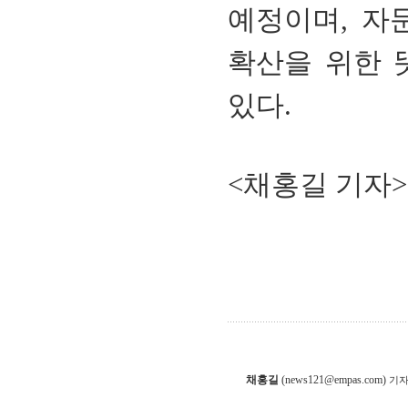
예정이며, 자
확산을 위한 
있다.
<채홍길 기자>
채홍길
(news121@empas.com)
기