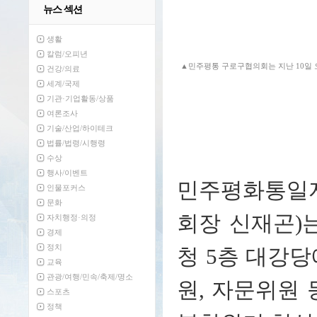
뉴스 섹션
생활
칼럼/오피년
▲민주평통 구로구협의회는 지난 10일 오
건강/의료
세계/국제
기관·기업활동/상품
여론조사
기술/산업/하이테크
법률/법령/시행령
수상
행사/이벤트
민주평화통일
인물포커스
문화
회장 신재곤)는
자치행정·의정
경제
정치
청 5층 대강
교육
관광/여행/민속/축제/명소
원, 자문위원 
스포츠
정책