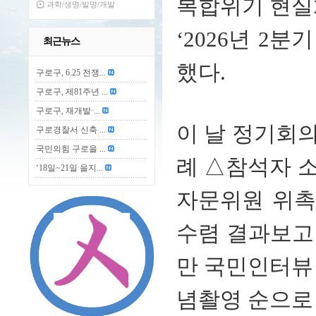
복합위기 현실
과학/생명/발명/개발
‘2026년 2
최근뉴스
했다.
구로구, 6.25 전쟁...
구로구, 제81주년 ...
구로구, 재개발·...
이 날 정기회
구로경찰서 신축 ...
국민의힘 구로을 ...
례 △참석자 
‘18일~21일 을지...
자문위원 위촉
수렴 결과보고
만 국민인터뷰
념촬영 순으로