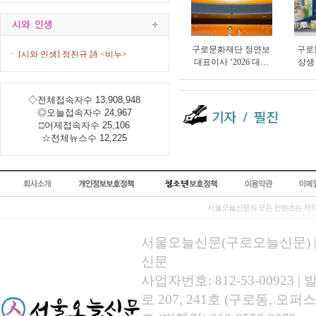
구로문화재단 정연보
구로
[시와 인생] 정진규 詩 <비누>
대표이사 ‘2026 대한
상생
민국 한류문화산업대
타’ 
상’ 수상
총연
◇전체접속자수 13,908,948
◎오늘접속자수 24,967
□어제접속자수 25,106
☆전체뉴스수 12,225
서울오늘신문의 모든 컨텐츠는 저작
서울오늘신문(구로오늘신문) | 등록
신문
사업자번호: 812-53-00923
로 207, 241호 (구로동, 오퍼스