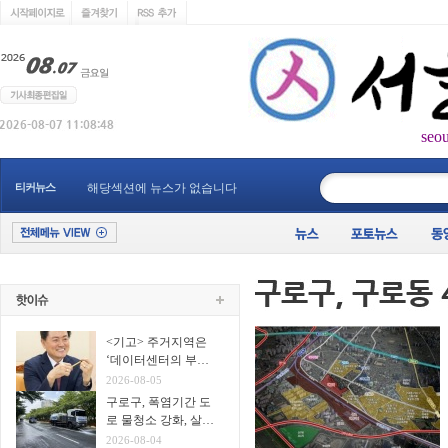
seo
____________
티커뉴스
해당섹션에 뉴스가 없습니다
<기고> 주거지역은
‘데이터센터의 부
지’가 아니다
2026-08-05
구로구, 폭염기간 도
로 물청소 강화, 살수
차7대 투입 무더위 식
2026-08-04