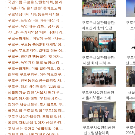
시
국민의힘 구로을 당원협의회, 분과위
대응력 강화
원장∙협의회장 임명
‘18일~21일 을지연습’ 준비보고회 개
최
구로댕냥이네 시립동물복지지원센
터 ‘길고양이 사진 공모전’
구로구, 드림스타트 아동 대상 직업
구로구시설관리공단,
구로
체험 프로그램 운영
구로구, 폭염 대응 강화…공사 중단·
어르신과 함께 안전한
소
행사 일정 조정
<기고> 주거지역은 ‘데이터센터의
보행문화 확산
(C
부지’가 아니다
구로문화재단, ‘이달의 공연 <사운드
중심
트립>’ 9월 공연 개최
구로구, 구로동 466일대 재개발 정비
계획 수립 본격 착수
서울남부보훈지청, 일대일 전문 상담
가 ‘보훈매니저’ 운영
구로구, 반려견 행동교정 `찾아가는
구로구시설관리공단,
구로
펫마스터` 참가자 모집
구로구, 폭염기간 도로 물청소 강화,
대전 화재 피해 복구
신도
살수차7대 투입 무더위 식힌다
구로문화재단, 더블 딜라이트 : 조윤
지원 성금 전달
르신
성 트리오 & 스탠딩 에그 개최
최은혜 구로구의원, 어린이보호구역
운영 개선 주민 간담회 개최
구로구, 천왕동청소년문화의집 새단
장…오픈파티·청소년 축제
구로구, 해외 바이어초청 ‘2026 글로
벌 비즈니스 상담회’ 참가기업 모집
생활폐기물 감량 ‘서울시 평가 우수
구로구시설관리공단–
서울
구’ 선정
서울시50플러스재단,
회–
마을정원사와 함께 ‘우리동네 마을
중장년 일자리 창출
빌리
정원’ 식재 행사 개최
김미주 서울시의원, 도시철도망 구축
업무협약
계획 시민공청회 참석
국민의힘 구로을 당협 “구로1동 데이
터센터 추진 중단을”
구로구시설관리공단, 조달청 혁신제
품 도입으로 공영주차장 화재 대응력
공공일자리사업 참여자 산업 안전·
강화
구로구시설관리공단
구로
보건 교육 실시
고쳐 쓰는 즐거움 ‘생활밀착 수리교
신도림생활체육관,
202
육’ 운영
검찰 직접수사권 78년 만에 역사 속