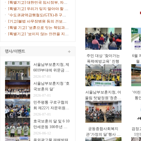
연속 선정
고 10% ...
[특별기고] 대한민국 임시정부, 자주
독립의 ...
[특별기고] 우리가 잊지 말아야 할 서
해수호...
‘수도권광역급행철도(GTX)-B 구로
노선 환기...
[기고]불법 사무장병원 등의 건보재
정 침해에...
[특별 기고] ‘보훈으로 잇는 책임과
통합의 ...
[특별기고] ‘보이지 않는 안전을 지키
는 안...
주민 대상 ‘찾아가는
6월 
폭력예방교육’ 진행
월
서울남부보훈지청, 제
6019부대에 위문금 전
달
2026-07-01
서울남부보훈지청 ‘호
국보훈의 달’
서울남부보훈지청, 어
‘어린
2026-07-01
울림 텃밭정원‘청춘을
통
민주평통 구로구협의
심는 실버 텃밭’진행
회 제22기 자문위원
31명
2026-07-01
호국보훈의 달 및 6·10
만세운동 100주년 고
궁동종합사회복지
검정
척야구장서 시구·시타
2026-06-12
관‘가정의 달’행사 진
1인
옥외광고물 재해방재
행