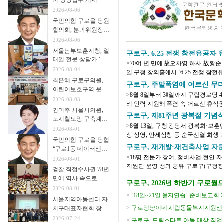
서 정상업무 개시
2026-08-06
국민의힘 구로을 당원
협의회, 분과위원장∙
협의회장 임명
2026-08-06
서울남부보훈지청, 일
구로구, 6.25 전쟁 참전유공
대일 전문 상담가 ‘보
>70여 년 만에 故오차영 하사·故황
훈매니저’ 운영
2026-08-04
일 구청 창의홀에서 ‘6.25 전쟁 참전
최은혜 구로구의원,
년 시작한 육군본부 주관 ‘6.25 전쟁 무
구로구, 주말폭염에 어르신 무더
어린이보호구역 운영
>8월 8일부터 30일까지 구립경로당 
개선 주민 간담회 개
2026-08-03
리 인력 지원해 폭염 속 어르신 휴식
최
김미주 서울시의원,
지는 가운데 어르신들이 주말과 휴일에
구로구, 제81주년 광복절 기념
도시철도망 구축계획
>8월 13일, 구청 강당서 광복회·보훈
시민공청회 참석
2026-08-01
상 상영, 만세삼창 등 순국선열 희생 기려 구로구(구청장 장인홍)는 제81
국민의힘 구로을 당협
을 맞아 오는 8월 13일(목) 오전 10시 30
구로구, 재개발·재건축사업 자문
“구로1동 데이터센터
>18명 전문가 참여, 정비사업 현안 자
추진 중단을”
2026-08-01
지원단 운영 성과 공유 구로구(구청장 장인홍)가 8월 6일 재개발·재건축사업 자문단
검찰 직접수사권 78년
1차 회의를 열고 정비사업 현안에 대한 
만에 역사 속으로
구로구, 2026년 하반기 구로월드카
2026-08-01
강생 모집
>
‘18일~21일 을지연습’ 준비보고회
서울지역아동센터 자
>
구로댕냥이네 시립동물복지지원센터
치구대표자협회 창립
총회 개최
2026-07-24
>
구로구, 드림스타트 아동 대상 직