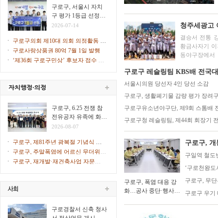
힌다
구로구, 서울시 자치
구 평가 1등급 선정…
2026년 지자체 합동평
청주세광고 
2026-07-14
가
결승서 전통 강
구로구의회 제10대 의회 의정활동 시
황금사자기 이후 44년만에 충북 
작
구로사랑상품권 80억 7월 1일 발행
동야구장에서 
‘제36회 구로구민상’ 후보자 접수 시
겸 주말리그 왕
작
구로구 레슬링팀 KBS배 전국대
서울시의원 당선자 4인 당선 소감
구로구, 생활폐기물 감량 평가 장려구
구로구, 6.25 전쟁 참
구로구유소년야구단, 제9회 스톰배
전유공자 유족에 화랑
구로구청 레슬링팀, 제44회 회장기 
무공훈장 전수
2026-08-07
구로구, 제81주년 광복절 기념식 개
구로구, 
최
구로구, 주말폭염에 어르신 무더위쉼
구일역 철도
터 47개소 문 연다
구로구, 재개발·재건축사업 자문단 1
‘구로천왕도서
차 회의 개최
구로구, 무
구로구, 폭염 대응 강
화…공사 중단·행사
구로구 우기 
일정 조정
구로경찰서 신축 청사