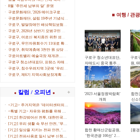
‘체육시설 안전경영
영(
으로
8월 ‘주민세 납부의 달’ 운영
인증(KSPO 45001)’
구로문화재단, '2026 메이크구로 아
■ 여행 / 관광
획득
트마켓' 참가자 모집
구로문화재단, 설립 19주년 기념식
개최
구로구, 발달장애인 배상책임보험으
로 생활 속 사고 보상
구로구, 2026년 상반기 모범구민 표
창 수여
구로구, 어르신 복지증진 위한 성금
500만원 전달
구로구, 무인자원회수기 11대로 확대
운영
구로구, 취약계층에 3천만 원 상당 후
원물품 전달
구로아트밸리 예술극장 재개관…이
구로구 청소년대표단,
구로
탈리아·한국 협연 '별들의 투란도트'
구로구 청소년대표단, 프랑스 자매도
자매도시 중국 통주구
원, 
시서 문화교류
구로구, 침수우려지역 3곳에 ‘우리동
방문…4박 5일 교류
네 수방거점’ 운영
활동
구로구, 제6기 지역사회보장계획 수
립 본격화
칼럼 / 오피년
●
●
'2023 서울정원박람회'
합천군
개최
신소
<기고> 주거지역은 ‘데이터센터의
부...
<특별 기고> 자유와 평화를 위해 함
께...
[기고] 한강방어선 전투, 대한민국을
지켜낸 ...
[기고] 우리 생활 속 무선 안전, ‘무선
국 허...
[기고] 일상을 지키는 전파 안전, ‘적
합천 황매산군립공원,
[풍경
합성평...
‘한국관광 100선’ 2회
[기고] 전파사용료 일시 납부 신청하