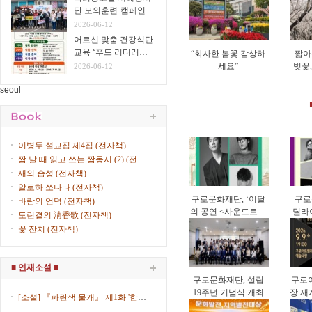
단 모의훈련·캠페인
실시
2026-06-12
어르신 맞춤 건강식단
교육 ‘푸드 리터러시
“화사한 봄꽃 감상하
짧아
클래스’ 운영
세요”
벚꽃
2026-06-12
게 
seoul
이병두 설교집 제4집 (전자책)
짬 날 때 읽고 쓰는 짬동시 (2) (전자
책)
새의 습성 (전자책)
알로하 쏘나타 (전자책)
구로문화재단, ‘이달
구로
바람의 언덕 (전자책)
의 공연 <사운드트립
딜라이
도린곁의 淸香歌 (전자책)
>’ 9월 공연 개최
리오
꽃 잔치 (전자책)
■ 연재소설 ■
구로문화재단, 설립
구로
19주년 기념식 개최
장 재
[소설] 『파란색 물개』 제1화 '한복
한국 
입은 女子' (제8회) / 김산