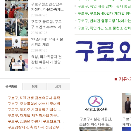
구로구청소년상담복
>
구로구, 폭염 대응 강화…공사 중단
지센터, 다문화축제서
>
구로구, 구로동 466일대 재개발 
생명존중 아웃리치 운
2026-07-23
영
>
구로구, 반려견 행동교정 `찾아가는
구로구 꿈드림, 구로
구 보건소-㈜브이아이
>
구로구, 폭염기간 도로 물청소 강화
펫 연계
2026-07-23
다
‘여소야대’ 12대 서울
시의회 개회
2026-07-23
효성, 국가유공자 건
강한 여름나기 영양식
지원
2026-07-22
■ 기관
구로구, 6.25 전쟁 참전유공자 유족에
화랑무공훈장 전수
구로구, 주말폭염에 어르신 무더위쉼
터 47개소 문 연다
구로구, 제81주년 광복절 기념식 개
최
구로구, 재개발·재건축사업 자문단 1
구로구시설관리공단,
구로
차 회의 개최
구로구, 2026년 하반기 구로월드카페
조달청 혁신제품 도입
재취
톡톡(Talk Talk) 수강생 모집
구로경찰서 신축 청사서 정상업무 개
으로 공영주차장 화재
업컨