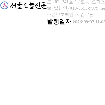
로 207, 241호 (구로동, 오퍼스
☎ (발행인) 010-8553-9979, new
소년보호책임자: 김유권
발행일자