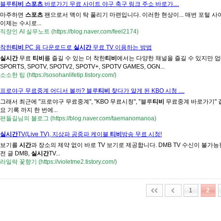
블루
티비
스포츠
바로가기 무료 사이트 야구 축구 링크 주소 바로가....
마주하면
스포츠
팬으로서 맥이 탁 풀리기 마련입니다. 이러한 현상이... 매번 포털 사이
이제는 수시로...
직장인 AI 실무노트 (https://blog.naver.com/feel2174)
착한
티비
PC 용 다운로드로
실시간
무료 TV 이용하는 방법
실시간
무료
티비
를 즐길 수 있는 더 착한
티비
에서는 다양한 채널을 즐길 수 있지만 업
SPORTS, SPOTV, SPOTV2, SPOTV+, SPOTV GAMES, OGN...
소소한 팁 (https://sosohanlifetip.tistory.com/)
프로야구 무료중계 어디서 볼까? 블루
티비
찾다가 알게 된 KBO 시청 ....
그래서 최근에 "프로야구 무료중계", "KBO 무료시청", "블루
티비
무료중계 바로가기" 같
요 기록 까지 한 번에...
편들길님의 블로그 (https://blog.naver.com/taemanomanoa)
실시간
TV(Live TV), 지상파 공중파 케이블
티비
방송 무료 시청!
보기를
시간
과 장소의 제약 없이 바로 TV 보기로 제공합니다. DMB TV 수신이 불가능한 
전 글 DMB,
실시간
TV...
라일락 꽃향기 (https://violetme2.tistory.com/)
1
2