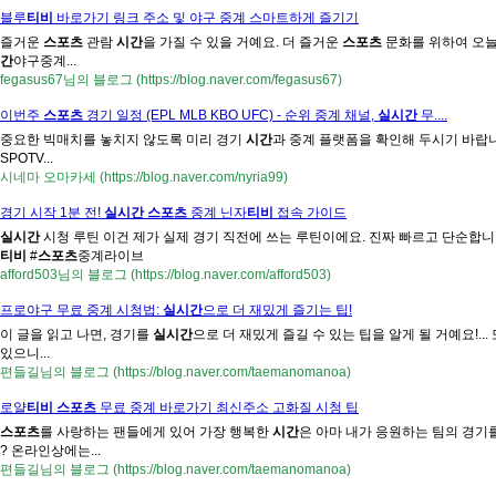
블루
티비
바로가기 링크 주소 및 야구 중계 스마트하게 즐기기
즐거운
스포츠
관람
시간
을 가질 수 있을 거예요. 더 즐거운
스포츠
문화를 위하여 오
간
야구중계...
fegasus67님의 블로그 (https://blog.naver.com/fegasus67)
이번주
스포츠
경기 일정 (EPL MLB KBO UFC) - 순위 중계 채널,
실시간
무....
중요한 빅매치를 놓치지 않도록 미리 경기
시간
과 중계 플랫폼을 확인해 두시기 바랍니다.
SPOTV...
시네마 오마카세 (https://blog.naver.com/nyria99)
경기 시작 1분 전!
실시간 스포츠
중계 닌자
티비
접속 가이드
실시간
시청 루틴 이건 제가 실제 경기 직전에 쓰는 루틴이에요. 진짜 빠르고 단순합니다
티비
#
스포츠
중계라이브
afford503님의 블로그 (https://blog.naver.com/afford503)
프로야구 무료 중계 시청법:
실시간
으로 더 재밌게 즐기는 팁!
이 글을 읽고 나면, 경기를
실시간
으로 더 재밌게 즐길 수 있는 팁을 알게 될 거예요!... 
있으니...
편들길님의 블로그 (https://blog.naver.com/taemanomanoa)
로얄
티비
스포츠
무료 중계 바로가기 최신주소 고화질 시청 팁
스포츠
를 사랑하는 팬들에게 있어 가장 행복한
시간
은 아마 내가 응원하는 팀의 경기
? 온라인상에는...
편들길님의 블로그 (https://blog.naver.com/taemanomanoa)