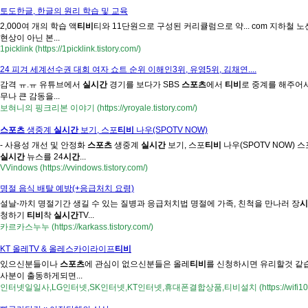
토도한글, 한글의 원리 학습 및 교육
2,000여 개의 학습 액
티비
티와 11단원으로 구성된 커리큘럼으로 약... com 지하철 노
현상이 아닌 본...
1picklink (https://1picklink.tistory.com/)
24 피겨 세계선수권 대회 여자 쇼트 순위 이해인3위, 유영5위, 김채연....
감격 ㅠ.ㅠ 유튜브에서
실시간
경기를 보다가 SBS
스포츠
에서
티비
로 중계를 해주어서
무나 큰 감동을...
보혀니의 핑크리본 이야기 (https://yroyale.tistory.com/)
스포츠
생중계
실시간
보기, 스포
티비
나우(SPOTV NOW)
- 사용성 개선 및 안정화
스포츠
생중계
실시간
보기, 스포
티비
나우(SPOTV NOW) 스
실시간
뉴스를 24
시간
...
VVindows (https://vvindows.tistory.com/)
명절 음식 배탈 예방(+응급처치 요령)
설날-까치 명절기간 생길 수 있는 질병과 응급처치법 명절에 가족, 친척을 만나러 장
시
청하기
티비
착
실시간
TV...
카르카스누누 (https://karkass.tistory.com/)
KT 올레TV & 올레스카이라이프
티비
있으신분들이나
스포츠
에 관심이 없으신분들은 올레
티비
를 신청하시면 유리할것 
사분이 출동하게되면...
인터넷일일사,LG인터넷,SK인터넷,KT인터넷,휴대폰결합상품,티비설치 (https://wifi100.tis