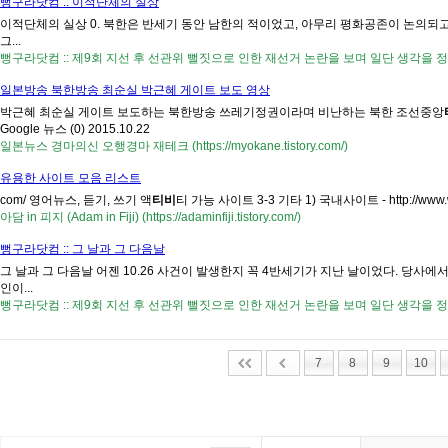
뻥구라닷컴 :: 이적단체의 실상
이적단체의 실상 0. 북한은 반세기 동안 남한의 적이었고, 아무리 평화공존이 논의되고
그...
뻥구라닷컴 :: 제9회 지선 후 선관위 뻘짓으로 인한 재선거 논란을 보며 일단 생각을 정리 (http://
일본방송 북한방송 최순실 박근혜 게이트 보도 영상
박근혜 최순실 게이트 보도하는 북한방송 쓰레기정권이라며 비난하는 북한 조선중앙
Google 뉴스 (0) 2015.10.22
일본뉴스 경마의신 오행경마 재테크 (https://myokane.tistory.com/)
유용한 사이트 모음 리스트
com/ 영어뉴스, 듣기, 쓰기 액
티비
티 가능 사이트 3-3 기타 1) 국내사이트 - http://www.wordb
아담 in 피지 (Adam in Fiji) (https://adaminfiji.tistory.com/)
뻥구라닷컴 :: 그 날과 그 다음날
그 날과 그 다음날 어젠 10.26 사건이 발생한지 꼭 4반세기가 지난 날이었다. 당사
인이...
뻥구라닷컴 :: 제9회 지선 후 선관위 뻘짓으로 인한 재선거 논란을 보며 일단 생각을 정리 (http://
7
8
9
10