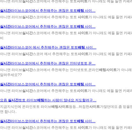
아니면 라이브
실시간
스코어에서 추천해주는 토토
사이트
가 아니래도 예들 들면 카페
실시간
라이브스코어에서 추천해주는 괜찮은 토토
배팅
사이....
아니면 라이브
실시간
스코어에서 추천해주는 토토
사이트
가 아니래도 예들 들면 카
실시간
라이브스코어에서 추천해주는 괜찮은 토토
배팅
사이....
아니면 라이브
실시간
스코어에서 추천해주는 토토
사이트
가 아니래도 예들 들면 카
비
실시간
라이브스코어 에서 추천해주는 괜찮은 토토
배팅
사이....
아니면 라이브
실시간
스코어 에서 추천해주는 토토
사이트
가 아니래도 예들 들면 카
실시간
라이브스코어에서 추천해주는 괜찮은 인터넷토토,온....
아니면 라이브
실시간
스코어에서 추천해주는 인터넷토토,온라인
배팅사이트
가 아니래
알려주세요??
실시간
라이브스코어에서 추천해주는 괜찮은 토토
배팅
사이....
아니면 라이브
실시간
스코어에서 추천해주는 토토
사이트
가 아니래도 예들 들면 카페
요즘
실시간
토토 라이브
배팅
하는 사람이 많네요.저도할려구....
지금지식인에 온라인토토 라이브
배팅사이트
등등...허접한
사이트
가많던데요.좀 믿을
면 합니다..
실시간
라이브스코어에서 추천해주는 괜찮은 토토
배팅
사이....
아니면 라이브
실시간
스코어에서 추천해주는 토토
사이트
가 아니래도 예들 들면 카