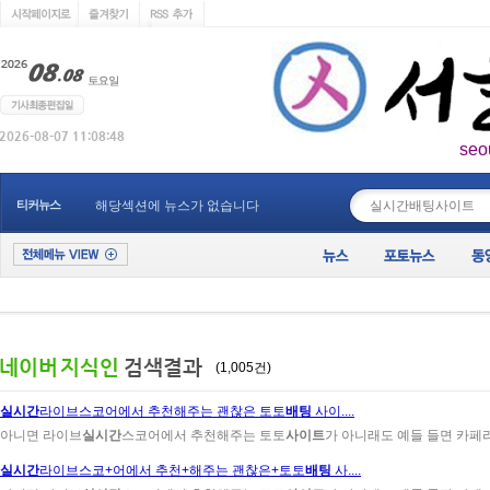
seo
____________
티커뉴스
해당섹션에 뉴스가 없습니다
(1,005건)
실시간
라이브스코어에서 추천해주는 괜찮은 토토
배팅
사이....
아니면 라이브
실시간
스코어에서 추천해주는 토토
사이트
가 아니래도 예들 들면 카페
실시간
라이브스코+어에서 추천+해주는 괜찮은+토토
배팅
사....