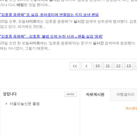
거나 다시
배팅
한 것일 뿐이며...
"김호중 응원해" 또 실검, 트바로티에 변함없는 지지 보낸 팬덤
20일 오후, 포털
사이트
에는 '김호중 응원해'가
실시간
검색어 상위권에 랭크됐다. 김호중
않고 있다. 과거에도 3만원...
"김호중 응원해"…김호중, 불법 도박 논란 사과→팬들 실검 '응원'
20일 오전 한 포털
사이트
에는 '김호중 응원해'라는 문구가
실시간
검색어에 등장했다. 
태는 아니었다. 그렇기 때문에...
10
11
12
13
자유게시판
여행갤러리
서울오늘신문 출범
게시판영