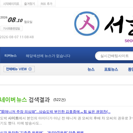
seo
____________
티커뉴스
해당섹션에 뉴스가 없습니다
(522건)
"前매니저 주장 의심돼"...상습도박 부인한 김호중에→힘 실은 권영찬(...
도박
사이트
에서 본인의 아이디가 아닌 전 매니저 권 모씨의 후배 차 모씨의 권유로 3
기도 했다. 이에 방송사도...
실검 등장한 '김호중 응원해'… '하차VS응원' 양측 팽팽