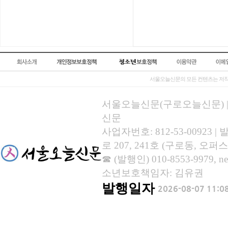
서울오늘신문의 모든 컨텐츠는 저작
서울오늘신문(구로오늘신문) | 등록
신문
사업자번호: 812-53-00923
로 207, 241호 (구로동, 오퍼스
☎ (발행인) 010-8553-9979, new
소년보호책임자: 김유권
발행일자