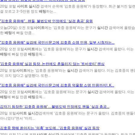
20일 포털
사이트
실시간
검색어 순위에 '김호중 응원해'가 등장했다. 최근 불거진 일
걸 모르고 3~5만원 정도
배팅
하는...
"김호중 응원해”...팬들, 불법도박 인정에도 ‘실검 총공’ 응원
오늘(20일) 오전 포털
사이트
에는 ‘김호중 응원해’라는 문구가
실시간
검색어에 올랐습니
한
배팅
에 빠질 만큼...
"김호중 응원해" 실검에 국민신문고에 김호중 소명 민원, 일부 시청자는...
20일 오전 포털
사이트
에는 '김호중 응원해'라는 문구가
실시간
검색어에 올랐다. 이는 
배팅
에 빠질 만큼
배팅
중독...
'김호중 응원해' 실검 등장..논란에도 흔들리지 않는 '트바로티' 팬심
20일 포털
사이트
에는 '김호중 응원해'라는
실시간
검색어가 올랐다. 이는 김호중의 팬들
이 크지 않다고 설명했다. 또한...
"김호중 응원해" 실검에 국민신문고에 김호중 억울함 소명 민원까지!..K...
20일 오전 포털
사이트
에는 ‘김호중 응원해’라는 문구가
실시간
검색어에 올랐다. 이는 
배팅
에 빠질 만큼
배팅
중독...
갑자기 등장한 ‘김호중 응원해’…불법도박 인정에도 팬들 ‘실검 총공...
20일 포털
사이트
실시간
검색어에 ‘김호중 응원해’라는 문구가 올랐다. 김호중의 팬들이
아니었다”면서 “마치...
김호중 향해 쏟아지는 ‘의혹’ 보도에...‘김호중 응원해’ 실검 등장
20일 오전 11시께 포털
사이트
실시간
검색어에 ‘김호중 응원해’가 등장했다. 최근 김호