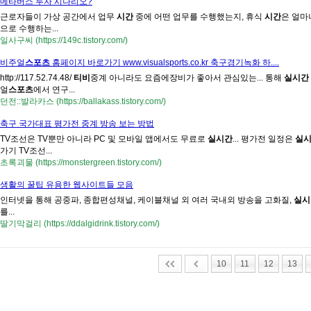
메타버스 투자 시나리오?
근로자들이 가상 공간에서 업무
시간
중에 어떤 업무를 수행했는지, 휴식
시간
은 얼마
으로 수행하는...
일사구씨 (https://149c.tistory.com/)
비주얼
스포츠
홈페이지 바로가기 www.visualsports.co.kr 축구경기녹화 하....
http://117.52.74.48/
티비
중계 아니라도 요즘에장비가 좋아서 관심있는... 통해
실시간
얼
스포츠
에서 연구...
던전::발라카스 (https://ballakass.tistory.com/)
축구 국가대표 평가전 중계 방송 보는 방법
TV조선은 TV뿐만 아니라 PC 및 모바일 앱에서도 무료로
실시간
... 평가전 일정은
실
가기 TV조선...
초록괴물 (https://monstergreen.tistory.com/)
생활의 꿀팁 유용한 웹사이트들 모음
인터넷을 통해 공중파, 종합편성채널, 케이블채널 외 여러 국내외 방송을 고화질,
실시
를...
딸기막걸리 (https://ddalgidrink.tistory.com/)
10
11
12
13