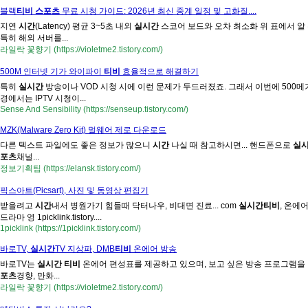
블랙
티비
스포츠
무료 시청 가이드: 2026년 최신 중계 일정 및 고화질....
지연
시간
(Latency) 평균 3~5초 내외
실시간
스코어 보드와 오차 최소화 위 표에서 알
특히 해외 서버를...
라일락 꽃향기 (https://violetme2.tistory.com/)
500M 인터넷 기가 와이파이
티비
효율적으로 해결하기
특히
실시간
방송이나 VOD 시청 시에 이런 문제가 두드러졌죠. 그래서 이번에 500메가
경에서는 IPTV 시청이...
Sense And Sensibility (https://senseup.tistory.com/)
MZK(Malware Zero Kit) 멀웨어 제로 다운로드
다른 텍스트 파일에도 좋은 정보가 많으니
시간
나실 때 참고하시면... 핸드폰으로
실
포츠
채널...
정보기획팀 (https://elansk.tistory.com/)
픽스아트(Picsart), 사진 및 동영상 편집기
받을려고
시간
내서 병원가기 힘들때 닥터나우, 비대면 진료... com
실시간
티비
, 온에어
드라마 영 1picklink.tistory....
1picklink (https://1picklink.tistory.com/)
바로TV,
실시간
TV 지상파, DMB
티비
온에어 방송
바로TV는
실시간
티비
온에어 편성표를 제공하고 있으며, 보고 싶은 방송 프로그램을
포츠
경향, 만화...
라일락 꽃향기 (https://violetme2.tistory.com/)