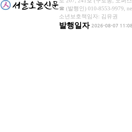
로 207, 241호 (구로동, 오퍼스
☎ (발행인) 010-8553-9979, new
소년보호책임자: 김유권
발행일자