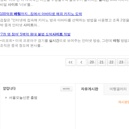
비밀
사이트
'너브'를...
100억원
배팅
까지...집에서 아바타로 해외 카지노 도박
검찰은 "인터넷에 접속해 카지노 방과 아바타를 선택하는 방법을 사용했고 조폭 2명을
박 중계 인터넷
사이트
와...
‘7천 명 참여’ 5백억 원대 불법 도박
사이트
적발
<리포트> 미국 프로야구 경기를
실시간
으로 보여주는 인터넷 방송, 그런데
배팅
방법과
조직은 중국 청도에 본사를...
20
21
22
23
자유게시판
여행갤러리
서울오늘신문 출범
게시판영