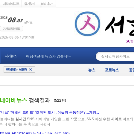
seo
____________
티커뉴스
해당섹션에 뉴스가 없습니다
(522건)
‘너브’ ‘어쌔신 크리드’ ‘조작된 도시’, 이들의 공통점은?…게임...
늘어나는
실시간
SNS 서바이벌 게임을 그린 작품으로, SNS 미션 수행
사이트
너브와 
릭터 왓쳐라는 두 축으로 나뉜다....
[문화리뷰] 1020세대는 '너브' 속에 살고 있다