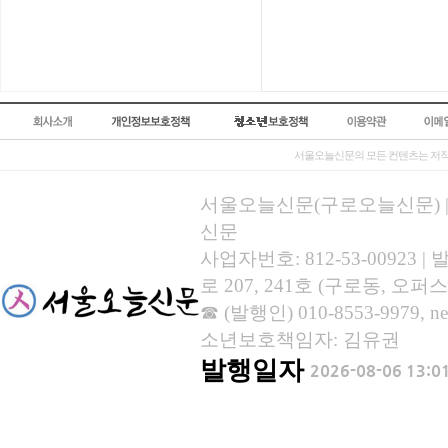
서울오늘신문의 모든 컨텐츠는 저작
서울오늘신문(구로오늘신문) | 등록
신문
사업자번호: 812-53-00923
로 207, 241호 (구로동, 오퍼스
☎ (발행인) 010-8553-9979, new
소년보호책임자: 김유권
발행일자