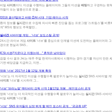
비밀
사이트
이다. 미션을 수행하는 플레이어와 그들의 미션을
배팅
하고 구경하는 왓쳐
자들이 쏘는 별풍선으로 돈을...
[2016 결산]알파고 바람 ②AI 시대, 기업 레이스 시작
환자 정보를
실시간
으로 수집해 의사의 빠른 진단을 돕는 프로그램 '스트림스'를 비롯해 
게" MS의 행보도 주목할만...
실시간
서바이벌 게임…‘너브’ 보도스틸 공개!
24시간 라이브 게임
사이트
‘너브’를 중심으로 단계별 미션에 도전하는 플레이어와 
경으로 현실과 SNS...
[CSi:서초]"지운다고 지웠는데…" 흔적은 남아있다
검찰 수사 결과 J씨는 매주 주말 한국마사회에서 시행하는 경마 경기를 자신이 만든
기면 배당금을 지급하고, 지면...
영화 ‘너브’ 2017년 1월 12일 개봉 확정
‘너브’는 더 자극적인 미션을 수행할수록 팔로우가 늘어나는
실시간
SNS 서바이벌 게임
사이트
'너브'를 시사하며 그...
'너브' '파라노말' 액티비티 감독 신작 1월12일 개봉…메인포스터 공개
영화 ‘너브’는 더 자극적인 미션을 수행할수록 팔로우가 늘어나는
실시간
SNS 서바이벌
비밀
사이트
'너브'를...
‘너브’, SNS 유저들의 심장 뛰게 할 메인 포스터 공개…‘궁금증 UP’
영화 ‘너브’는 더 자극적인 미션을 수행할수록 팔로우가 늘어나는
실시간
SNS 서바이벌