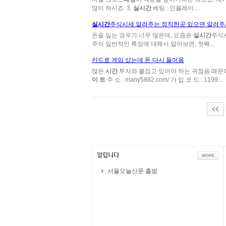
많이 하시죠. 3.
실시간
베팅 : 인플레이...
실시간
주식시세 알려주는 정직한곳 있으면 알려주
돈을 잃는 경우가 너무 많은데, 요즘은
실시간
주식
주의 일반적인 특징에 대해서 알아보면, 첫째...
카드로 게임 샀는데 돈 다시 들어옴
많은
시간
투자와 붙잡고 있어야 하는 귀찮음 때문에
이 트
주 소 : many5882.com/ 가 입 코 드 : 1199...
서울오늘신문 출범