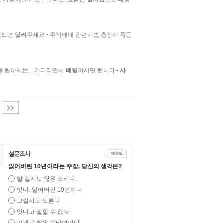
 있으면 알려주세요~ 주식매매 관련기법 총정리 폭등
 원하시는... 기다리면서
배팅
하시면 됩니다 -
사
잃어버린 10년이라는 주장, 당신의 생각은?
말 같지도 않은 소리다.
맞다. 잃어버진 10년이다
그럴지도 모른다
맛다고 말할 수 없다
기계로 뽀은 수타면이다