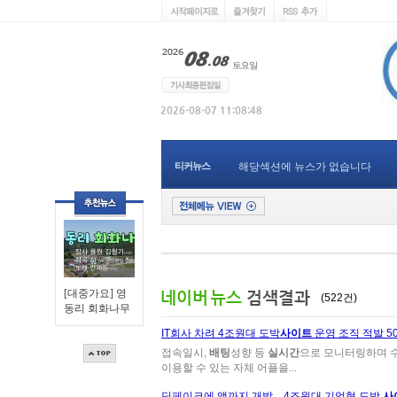
티커뉴스
해당섹션에 뉴스가 없습니다
[대중가요] 영
(522건)
동리 회화나무
IT회사 차려 4조원대 도박
사이트
운영 조직 적발 5
접속일시,
배팅
성향 등
실시간
으로 모니터링하며 수
이용할 수 있는 자체 어플을...
딥페이크에 앱까지 개발…4조원대 기업형 도박
사