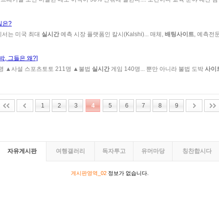
실은?
에서는 미국 최대
실시간
예측 시장 플랫폼인 칼시(Kalshi)... 매체,
배팅사이트
, 예측전
, 그들은 왜?]
명 ▲사설 스포츠토토 211명 ▲불법
실시간
게임 140명... 뿐만 아니라 불법 도박
사이
1
2
3
4
5
6
7
8
9
자유게시판
여행갤러리
독자투고
유머마당
칭찬합시다
게시판영역_02
정보가 없습니다.