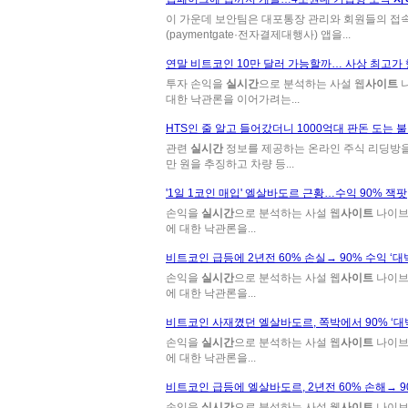
이 가운데 보안팀은 대포통장 관리와 회원들의 접
(paymentgate·전자결제대행사) 앱을...
연말 비트코인 10만 달러 가능할까… 사상 최고가
투자 손익을
실시간
으로 분석하는 사설 웹
사이트
나
대한 낙관론을 이어가려는...
HTS인 줄 알고 들어갔더니 1000억대 판돈 도는 
관련
실시간
정보를 제공하는 온라인 주식 리딩방을 
만 원을 추징하고 차량 등...
'1일 1코인 매입' 엘살바도르 근황…수익 90% 잭팟
손익을
실시간
으로 분석하는 사설 웹
사이트
나이브트
에 대한 낙관론을...
비트코인 급등에 2년전 60% 손실→ 90% 수익 ‘대
손익을
실시간
으로 분석하는 사설 웹
사이트
나이브트
에 대한 낙관론을...
비트코인 사재꼈던 엘살바도르, 쪽박에서 90% ‘대
손익을
실시간
으로 분석하는 사설 웹
사이트
나이브트
에 대한 낙관론을...
비트코인 급등에 엘살바도르, 2년전 60% 손해→ 90
손익을
실시간
으로 분석하는 사설 웹
사이트
나이브트