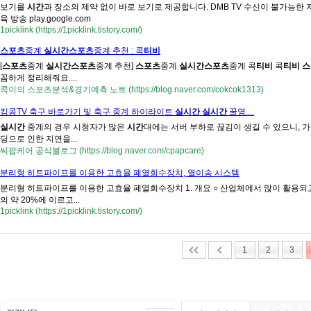
보기를
시간
과 장소의 제약 없이 바로 보기로 제공합니다. DMB TV 수신이 불가능한 지역
육 방송 play.google.com
1picklink (https://1picklink.tistory.com/)
스포츠
중계
실시간스포츠
중계 추천 : 콕
티비
[
스포츠
중계
실시간스포츠
중계 추천]
스포츠
중계
실시간스포츠
중계 콕
티비
콕
티비
스
꼼하게 정리해줘요....
콕이의 스포츠분석&경기예측 노트 (https://blog.naver.com/cokcok1313)
킹콩TV 축구 바로가기 및 축구 중계 하이라이트
실시간
실시간
꿀영....
실시간
중계의 경우 시청자가 많은
시간
대에는 서버 부하로 끊김이 생길 수 있으니, 
딩으로 인한 지연을...
씨팝케어 공식블로그 (https://blog.naver.com/cpapcare)
분리형 히트파이프를 이용한 고효율 폐열회수장치, 열이송 시스템
분리형 히트파이프를 이용한 고효율 폐열회수장치 1. 개요 ○ 산업체에서 많이 활용되
의 약 20%에 이르고...
1picklink (https://1picklink.tistory.com/)
1
2
3