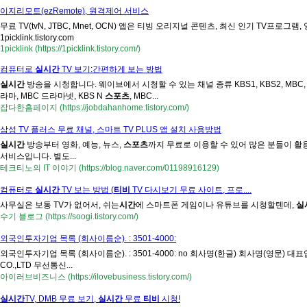
이지리모트(ezRemote), 원격제어 서비스
무료 TV(tvN, JTBC, Mnet, OCN) 앱은 티빙 오리지널 콘텐츠, 최신 인기 TV프로그램,
1picklink.tistory.com
1picklink (https://1picklink.tistory.com/)
컴퓨터로
실시간
TV 보기:간편하게 보는 방법
실시간
방송을 시청합니다. 웨이브에서 시청할 수 있는 채널 종류 KBS1, KBS2, MBC, SBS,
라마, MBC 드라마넷, KBS N
스포츠
, MBC...
잡다한홈페이지 (https://jobdahanhome.tistory.com/)
삼성 TV 플러스 무료 채널, 스마트 TV PLUS 앱 설치 사용방법
실시간
방송부터 영화, 예능, 뉴스,
스포츠
까지 무료로 이용할 수 있어 많은 분들이 활
서비스입니다. 별도...
테크티노의 IT 이야기 (https://blog.naver.com/01198916129)
컴퓨터로
실시간
TV 보는 방법 (
티비
TV 다시보기 무료 사이트, 프로....
사무실은 보통 TV가 없어서, 쉬는
시간
에 스마트폰 게임이나 유튜브를 시청할텐데,
실
수기 블로그 (https://soogi.tistory.com/)
외국인투자기업 목록 (회사이름순). : 3501-4000:
외국인투자기업 목록 (회사이름순). : 3501-4000: no 회사명(한글) 회사명(영문
CO.,LTD 무선통신...
아이러브비즈니스 (https://ilovebusiness.tistory.com/)
실시간
TV, DMB 무료 보기,
실시간
무료
티비
시청!