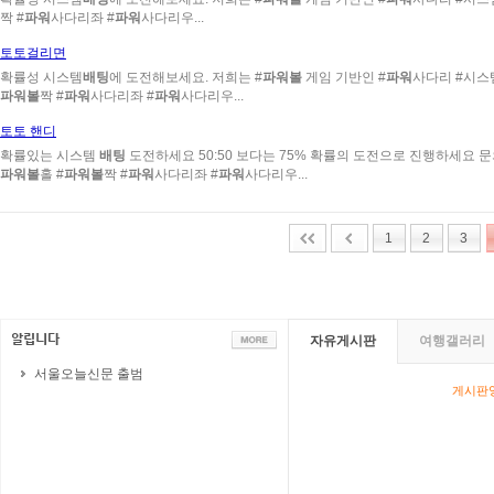
짝 #
파워
사다리좌 #
파워
사다리우...
토토걸리면
확률성 시스템
배팅
에 도전해보세요. 저희는 #
파워볼
게임 기반인 #
파워
사다리 #시스
파워볼
짝 #
파워
사다리좌 #
파워
사다리우...
토토 핸디
확률있는 시스템
배팅
도전하세요 50:50 보다는 75% 확률의 도전으로 진행하세요 문의 https:
파워볼
홀 #
파워볼
짝 #
파워
사다리좌 #
파워
사다리우...
1
2
3
자유게시판
여행갤러리
서울오늘신문 출범
게시판영