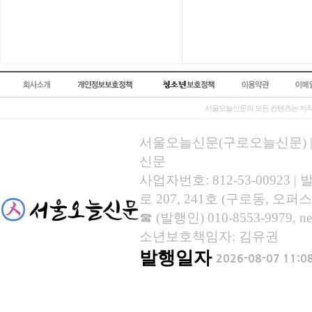
서울오늘신문의 모든 컨텐츠는 저작
서울오늘신문(구로오늘신문) | 등록
신문
사업자번호: 812-53-00923
로 207, 241호 (구로동, 오퍼스
☎ (발행인) 010-8553-9979, new
소년보호책임자: 김유권
발행일자