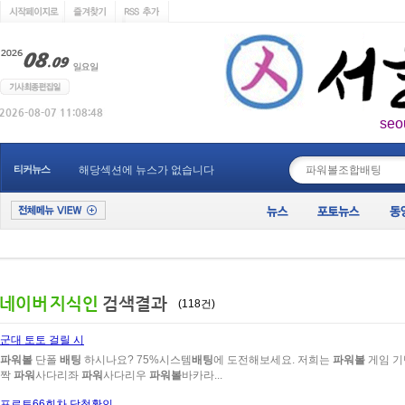
seo
____________
티커뉴스
해당섹션에 뉴스가 없습니다
(118건)
군대 토토 걸릴 시
파워볼
단폴
배팅
하시나요? 75%시스템
배팅
에 도전해보세요. 저희는
파워볼
게임 
짝
파워
사다리좌
파워
사다리우
파워볼
바카라...
프로토66회차 당첨확인