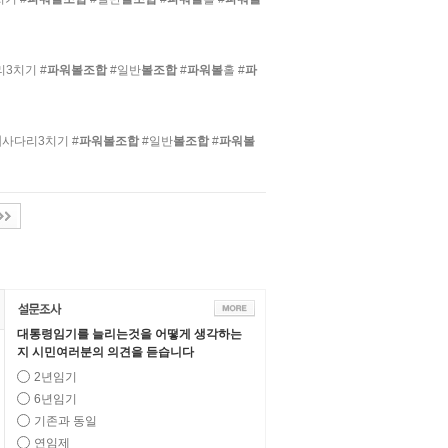
3치기 #
파워볼조합
#일반
볼조합
#
파워볼
홀 #
파
워
사다리3치기 #
파워볼조합
#일반
볼조합
#
파워볼
대통령임기를 늘리는것을 어떻게 생각하는
지 시민여러분의 의견을 듣습니다
2년임기
6년임기
기존과 동일
연임제