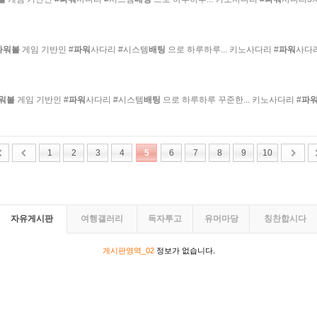
파워볼
게임 기반인 #
파워
사다리 #시스템
배팅
으로 하루하루... 키노사다리 #
파워
사다리
워볼
게임 기반인 #
파워
사다리 #시스템
배팅
으로 하루하루 꾸준한... 키노사다리 #
파
1
2
3
4
5
6
7
8
9
10
자유게시판
여행갤러리
독자투고
유머마당
칭찬합시다
게시판영역_02
정보가 없습니다.