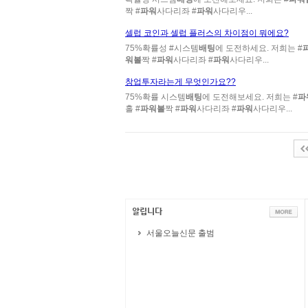
짝 #
파워
사다리좌 #
파워
사다리우...
셀럽 코인과 셀럽 플러스의 차이점이 뭐에요?
75%확률성 #시스템
배팅
에 도전하세요. 저희는 #
워볼
짝 #
파워
사다리좌 #
파워
사다리우...
창업투자라는게 무엇인가요??
75%확률 시스템
배팅
에 도전해보세요. 저희는 #
파
홀 #
파워볼
짝 #
파워
사다리좌 #
파워
사다리우...
서울오늘신문 출범