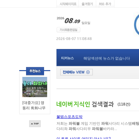
티커뉴스
해당섹션에 뉴스가 없습니다
[대중가요] 영
(118건)
동리 회화나무
불법스포츠도박
저희는
파워볼
게임 기반인
파워
사다리 시스템
배
다리좌
파워
사다리우
파워볼
바카라...
이 토토 사이트 어딘지 아시나요?