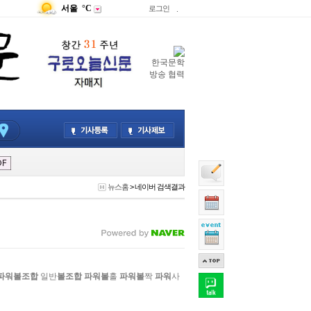
서울
°C
로그인
.
한국문학
방송 협력
뉴스홈
>
네이버 검색결과
파워볼조합
일반
볼조합
파워볼
홀
파워볼
짝
파워
사