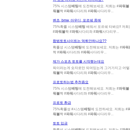
75% 시스템
배팅
에 도전해보세요. 저희는 #
파워볼
워볼
짝 #
파워
사다리좌 #
파워
사다리우...
벤츠, bmw, 아우디, 포르쉐 중에
75%확률 시스템
배팅
배워서 포르쉐 타봐요!! 저희는
#
파워볼
짝 #
파워
사다리좌 #
파워
사다리우...
합법토토사이트는 먹튀안하나요??
확률성 시스템
배팅
에 도전해보세요. 저희는 #
파워
짝 #
파워
사다리좌 #
파워
사다리우...
제가 스포츠 토토를 시작했는데요
픽이라는게 숫자로만 되여있는게 그거가지고 어
워볼
짝 #
파워
사다리좌 #
파워
사다리우...
프로토하는법 추천즘요
75% 시스템
배팅
에 도전해보세요. 저희는 #
파워볼
워볼
짝 #
파워
사다리좌 #
파워
사다리우...
프로토 환급
75%확률성 #시스템
배팅
에 도전하세요. 저희는 #
워볼
짝 #
파워
사다리좌 #
파워
사다리우...
토토 입금
확률성 시스템
배팅
에 도전해보세요. 저희는 #
파워