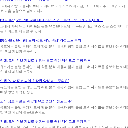
그래서 각종 포털
사이트
나 고려대학교의 스포츠 매거진, 그리고 아마추어 야구 기사도 
로 다음 상황으로 넘어가니까...
[성공예감] MS·엔비디아·메타·AI 3강 구도 분석 – 송이라 기자(서울...
그래서 자체 뉴스
사이트
는 물론 유튜브나 트위터. 구트위터죠, 엑스 같은 소셜미디어에
는 서비스를 제공할 수 있다...
[통신·보안브리핑] '도박 정보 파일 위장' 악성코드 주의
유포에는 불법 온라인 도박 확률 분석 내용과 함께 불법 도박
사이트
를 홍보하는 이메
힌 엑셀 파일의 본문이...
안랩, 도박 정보 파일로 위장해 유포 중인 악성코드 주의 당부
유포에는 불법 온라인 도박 확률 분석 내용과 함께 불법 도박
사이트
를 홍보하는 이메
힌 엑셀 파일의 본문이...
안랩 “도박 정보 파일 위장한 악성코드 주의必”
유포에는 불법 온라인 도박 확률 분석 내용과 함께 불법 도박
사이트
를 홍보하는 이메일
배팅
방법이 적힌 정상...
도박 정보 파일로 위장해 유포 중인 악성코드 주의
유포에는 불법 온라인 도박 확률 분석 내용과 함께 불법 도박
사이트
를 홍보하는 이메
힌 엑셀 파일의 본문(보충자료...
안랩, 도박 정보 파일로 위장해 유포 중인 악성코드 주의 당부
lnk)을 유포했다"라며 "유포에는 불법 온라인 도박 확률 분석 내용과 함께 불법 도박
사