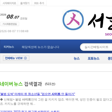
seo
____________
티커뉴스
해당섹션에 뉴스가 없습니다
(522건)
'불법 도박' 마케터 된 청소년들 "없으면
사이트
안 돌아가"
◆ 신혜림> 불법
사이트
인데 그런 걸 지키지 않죠. 백이면 백, 성인 인증이 필요 없다고 
죠. 카지노를 규제하면 뭐...
기자대담: 2023 정기 연고전 비하인드 스토리