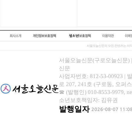
서울오늘신문의 모든 컨텐츠는 저작
서울오늘신문(구로오늘신문) | 등록
신문
사업자번호: 812-53-00923
로 207, 241호 (구로동, 오퍼스
☎ (발행인) 010-8553-9979, new
소년보호책임자: 김유권
발행일자