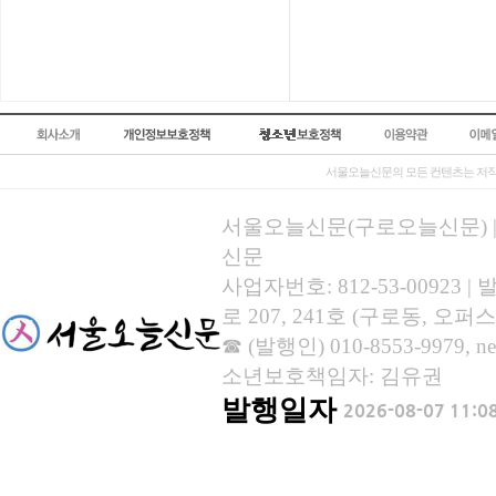
서울오늘신문의 모든 컨텐츠는 저작
서울오늘신문(구로오늘신문) | 등록
신문
사업자번호: 812-53-00923
로 207, 241호 (구로동, 오퍼스
☎ (발행인) 010-8553-9979, new
소년보호책임자: 김유권
발행일자