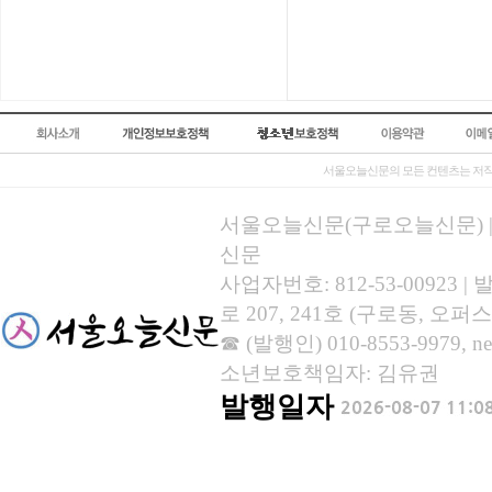
서울오늘신문의 모든 컨텐츠는 저작
서울오늘신문(구로오늘신문) | 등록
신문
사업자번호: 812-53-00923
로 207, 241호 (구로동, 오퍼스
☎ (발행인) 010-8553-9979, new
소년보호책임자: 김유권
발행일자