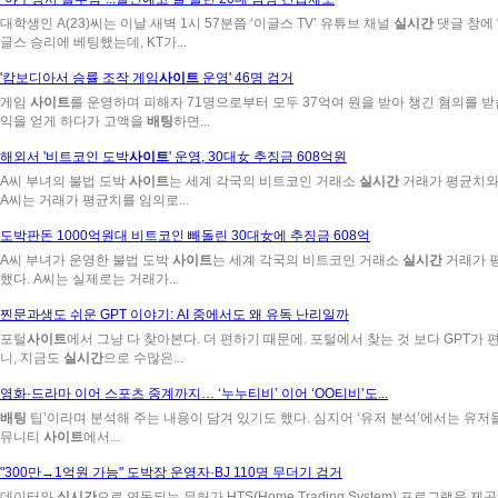
대학생인 A(23)씨는 이날 새벽 1시 57분쯤 ‘이글스 TV’ 유튜브 채널
실시간
댓글 창에 
글스 승리에 베팅했는데, KT가...
'캄보디아서 승률 조작 게임
사이트
운영' 46명 검거
게임
사이트
를 운영하며 피해자 71명으로부터 모두 37억여 원을 받아 챙긴 혐의를 받습
익을 얻게 하다가 고액을
배팅
하면...
해외서 '비트코인 도박
사이트
' 운영, 30대女 추징금 608억원
A씨 부녀의 불법 도박
사이트
는 세계 각국의 비트코인 거래소
실시간
거래가 평균치와 
A씨는 거래가 평균치를 임의로...
도박판돈 1000억원대 비트코인 빼돌린 30대女에 추징금 608억
A씨 부녀가 운영한 불법 도박
사이트
는 세계 각국의 비트코인 거래소
실시간
거래가 평
했다. A씨는 실제로는 거래가...
찐문과생도 쉬운 GPT 이야기: AI 중에서도 왜 유독 난리일까
포털
사이트
에서 그냥 다 찾아본다. 더 편하기 때문에. 포털에서 찾는 것 보다 GPT가 
니, 지금도
실시간
으로 수많은...
영화·드라마 이어 스포츠 중계까지… ‘누누티비’ 이어 ‘OO티비’도...
배팅
팁’이라며 분석해 주는 내용이 담겨 있기도 했다. 심지어 ‘유저 분석’에서는 유
뮤니티
사이트
에서...
"300만→1억원 가능" 도박장 운영자·BJ 110명 무더기 검거
데이터와
실시간
으로 연동되는 무허가 HTS(Home Trading System) 프로그램을 