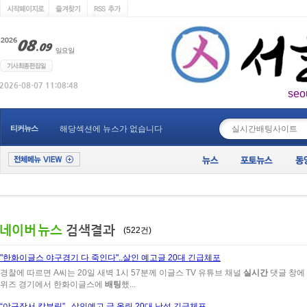
seo
____________
티커뉴스
해당섹션에 뉴스가 없습니다
(522건)
"한화이글스 야구경기 다 죽인다"..살인 예고글 20대 긴급체포
경찰에 따르면 A씨는 20일 새벽 1시 57분께 이글스 TV 유튜브 채널
실시간
댓글 창에 
위즈 경기에서 한화이글스에
배팅
했...
“야구장서 칼부림”...살인예고 글 올린 20대 남성 긴급체포