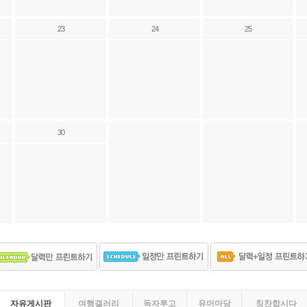
23
24
25
30
자유게시판
여행갤러리
독자투고
유머마당
칭찬합시다