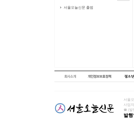
서울오늘신문 출범
서울오늘
사업자번
☎ (발행
발행