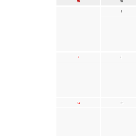
일
월
1
7
8
14
15