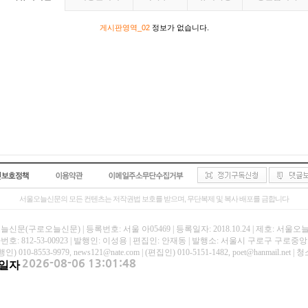
게시판영역_02
정보가 없습니다.
서울오늘신문의 모든 컨텐츠는 저작권법 보호를 받으며, 무단복제 및 복사 배포를 금합니다
신문(구로오늘신문) | 등록번호: 서울 아05469 | 등록일자: 2018.10.24 | 제호: 서울
호: 812-53-00923 | 발행인: 이성용 | 편집인: 안재동 | 발행소: 서울시 구로구 구로중앙로
인) 010-8553-9979, news121@nate.com | (편집인) 010-5151-1482, poet@hanmail
일자