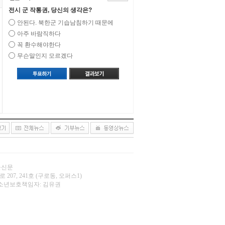
전시 군 작통권, 당신의 생각은?
안된다. 북한군 기습남침하기 때문에
아주 바람직하다
꼭 환수해야한다
무슨말인지 모르겠다
오늘신문
 207, 241호 (구로동, 오퍼스1)
.net | 청소년보호책임자: 김유권