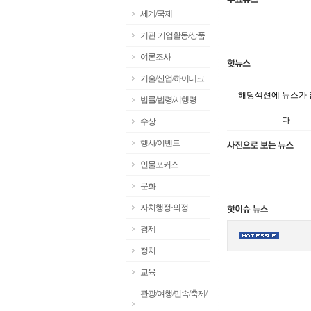
세계/국제
기관·기업활동/상품
여론조사
기술/산업/하이테크
해당섹션에 뉴스가
법률/법령/시행령
다
수상
행사/이벤트
인물포커스
문화
자치행정·의정
경제
정치
교육
관광/여행/민속/축제/