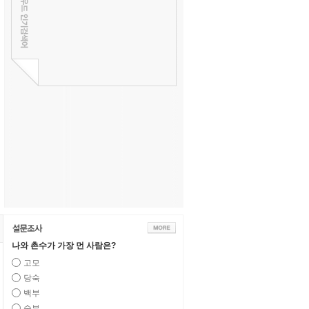
나와 촌수가 가장 먼 사람은?
고모
당숙
백부
숙부