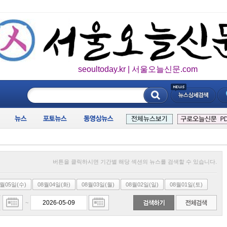
seoultoday.kr | 서울오늘신문.com
____________
버튼을 클릭하시면 기간별 해당 섹션의 뉴스를 검색할 수 있습니다.
8월05일(수)
08월04일(화)
08월03일(월)
08월02일(일)
08월01일(토)
~