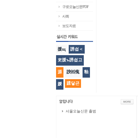
구로오늘신문PDF
사회
보도자료
援щ
誘쇱＜
吏援ъ誘쇱고
源
諛⑹寃
釉
蹂닿굔
媛
서울오늘신문 출범