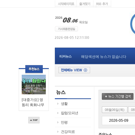
티커뉴스
해당섹션에 뉴스가 없습니다
[대중가요] 영
생활
동리 회화나무
08월06일(목)
0
칼럼/오피년
만평
건강/의료