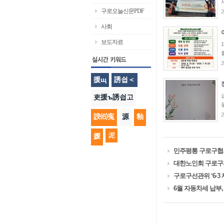
구로오늘신문PDF
2
사회
보도자료
2
援щ
誘쇱＜
吏援ъ誘쇱고
2
諛⑹寃
源
釉
泥
媛
민주평통 구로구협의
대한노인회 구로구
구로구선관위 ‘6∙
6월 자동차세 납부,