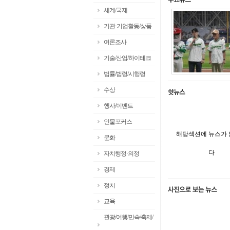
세계/국제
기관·기업활동/상품
여론조사
기술/산업/하이테크
법률/법령/시행령
수상
행사/이벤트
인물포커스
해당섹션에 뉴스가
문화
다
자치행정·의정
경제
정치
교육
관광/여행/민속/축제/