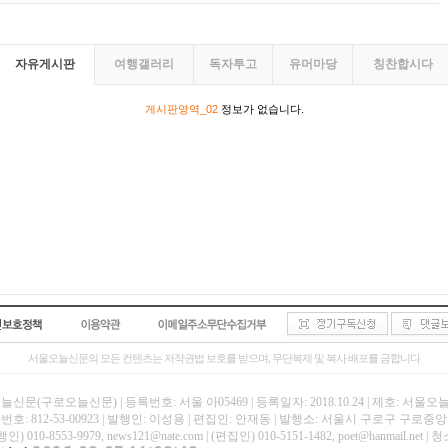
자유게시판
여행갤러리
독자투고
유머마당
칭찬합시다
게시판영역_02
정보가 없습니다.
서울오늘신문의 모든 컨텐츠는 저작권법 보호를 받으며, 무단복제 및 복사 배포를 금합니다
신문(구로오늘신문) | 등록번호: 서울 아05469 | 등록일자: 2018.10.24 | 제호: 서울
호: 812-53-00923 | 발행인: 이성용 | 편집인: 안재동 | 발행소: 서울시 구로구 구로중앙로
인) 010-8553-9979, news121@nate.com | (편집인) 010-5151-1482, poet@hanmail