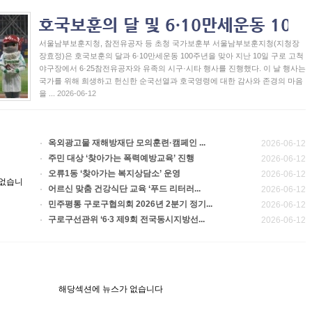
서울남부보훈지청, 참전유공자 등 초청 국가보훈부 서울남부보훈지청(지청장
장효정)은 호국보훈의 달과 6·10만세운동 100주년을 맞아 지난 10일 구로 고척
야구장에서 6·25참전유공자와 유족의 시구·시타 행사를 진행했다. 이 날 행사는
국가를 위해 희생하고 헌신한 순국선열과 호국영령에 대한 감사와 존경의 마음
을 ...
2026-06-12
옥외광고물 재해방재단 모의훈련·캠페인 ...
2026-06-12
주민 대상 ‘찾아가는 폭력예방교육’ 진행
2026-06-12
오류1동 ‘찾아가는 복지상담소’ 운영
2026-06-12
 없습니
어르신 맞춤 건강식단 교육 ‘푸드 리터러...
2026-06-12
민주평통 구로구협의회 2026년 2분기 정기...
2026-06-12
구로구선관위 ‘6∙3 제9회 전국동시지방선...
2026-06-12
해당섹션에 뉴스가 없습니다