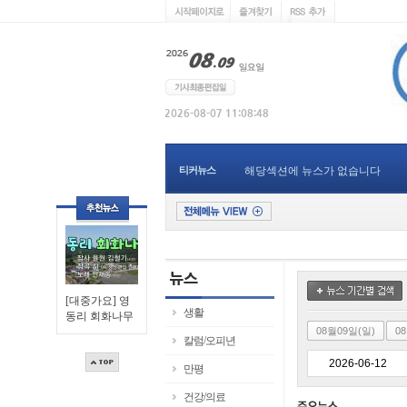
티커뉴스
해당섹션에 뉴스가 없습니다
[대중가요] 영
생활
동리 회화나무
08월09일(일)
0
칼럼/오피년
만평
건강/의료