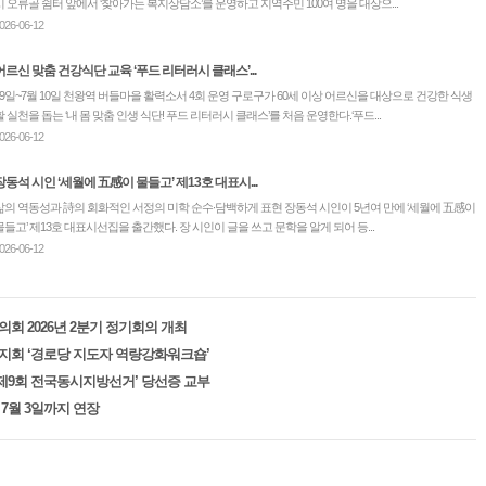
시 오류골 쉼터 앞에서 ‘찾아가는 복지상담소’를 운영하고 지역주민 100여 명을 대상으...
026-06-12
어르신 맞춤 건강식단 교육 ‘푸드 리터러시 클래스’...
19일~7월 10일 천왕역 버들마을 활력소서 4회 운영 구로구가 60세 이상 어르신을 대상으로 건강한 식생
활 실천을 돕는 ‘내 몸 맞춤 인생 식단! 푸드 리터러시 클래스’를 처음 운영한다.‘푸드...
026-06-12
장동석 시인 ‘세월에 五感이 물들고’ 제13호 대표시...
삶의 역동성과 詩의 회화적인 서정의 미학 순수∙담백하게 표현 장동석 시인이 5년여 만에 ‘세월에 五感이
물들고’ 제13호 대표시선집을 출간했다. 장 시인이 글을 쓰고 문학을 알게 되어 등...
026-06-12
회 2026년 2분기 정기회의 개최
지회 ‘경로당 지도자 역량강화워크숍’
3 제9회 전국동시지방선거’ 당선증 교부
 7월 3일까지 연장