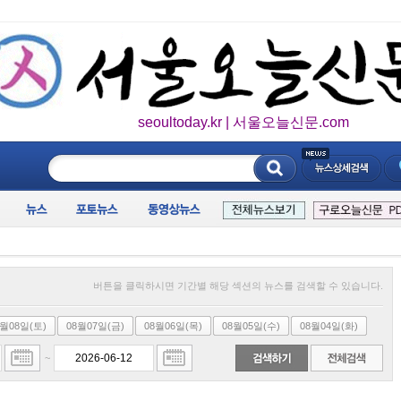
seoultoday.kr | 서울오늘신문.com
____________
버튼을 클릭하시면 기간별 해당 섹션의 뉴스를 검색할 수 있습니다.
8월08일(토)
08월07일(금)
08월06일(목)
08월05일(수)
08월04일(화)
~