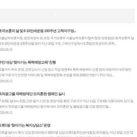
호국보훈의 달 및 6·10만세운동 100주년 고척야구장...
서울남부보훈지청, 참전유공자 등 초청 국가보훈부 서울남부보훈지청(지청장 장효정)은 호국보훈의 달
과 6·10만세운동 100주년을 맞아 지난 10일 구로 고척야구장에서 6·25참전유공자와 유족...
026-06-12
주민 대상 ‘찾아가는 폭력예방교육’ 진행
11월까지 무료 운영, 전문강사가 신청 장소 직접 방문4대 폭력 예방부터 신종 범죄 대응까지 대처 방안
교육 구로구가 안전한 지역사회 및 폭력예방문화 조성을 위해 2026년 하반기 주민 대상 ...
026-06-12
옥외광고물 재해방재단 모의훈련·캠페인 실시
구로4동 일대서 위험 간판 철거 시연 등 현장 대응 훈련 구로구가 지난 11일 구로4동 극동아파트 상가 일
대에서 ‘옥외광고물 재해방재단 풍수해 대비 모의훈련 및 불법광고물 근절 캠페인’을 ...
026-06-12
오류1동 ‘찾아가는 복지상담소’ 운영
오류골 쉼터서 복지·건강 한자리에서 100여명 상담 오류1동주민센터(동장 유덕중)는 지난 10일 오전 11