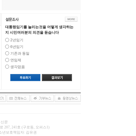
대통령임기를 늘리는것을 어떻게 생각하는
지 시민여러분의 의견을 듣습니다
2년임기
6년임기
기존과 동일
연임제
생각없음
오늘신문
 207, 241호 (구로동, 오퍼스1)
.net | 청소년보호책임자: 김유권