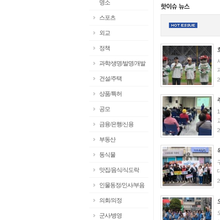
명소
스포츠
외교
정책
과학/생명/발명/개발
건설/주택
2
상품/특허
공모
금융/은행/신용
2
부동산
동식물
맛집/음식/식도락
2
인물동정/인사/부음
의회/의정
군사/병영