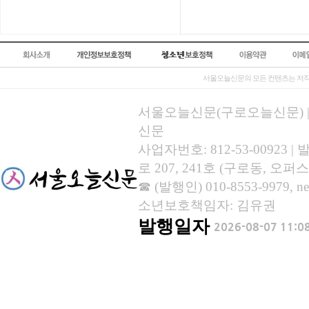
서울오늘신문의 모든 컨텐츠는 저작
서울오늘신문(구로오늘신문) | 등록
신문
사업자번호: 812-53-00923
로 207, 241호 (구로동, 오퍼스
☎ (발행인) 010-8553-9979, new
소년보호책임자: 김유권
발행일자