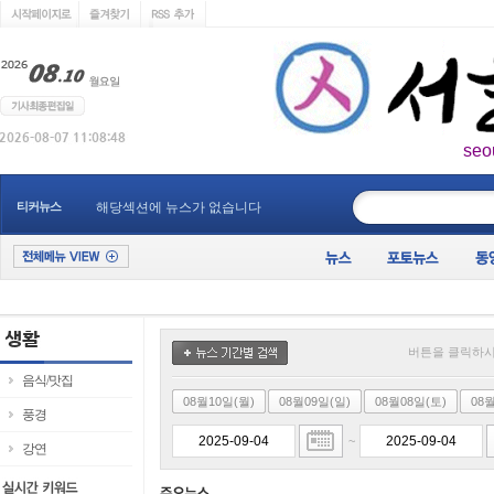
seo
____________
티커뉴스
해당섹션에 뉴스가 없습니다
버튼을 클릭하시
음식/맛집
08월10일(월)
08월09일(일)
08월08일(토)
08
풍경
~
강연