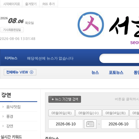
seo
____________
티커뉴스
해당섹션에 뉴스가 없습니다
버튼을 클릭하시
음식/맛집
08월06일(목)
08월05일(수)
08월04일(화)
08
풍경
~
강연