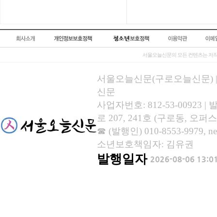
서울오늘신문의 모든 컨텐츠는 저작
서울오늘신문(구로오늘신문) | 등록
신문
사업자번호: 812-53-00923
로 207, 241호 (구로동, 오퍼스
☎ (발행인) 010-8553-9979, new
소년보호책임자: 김유권
발행일자