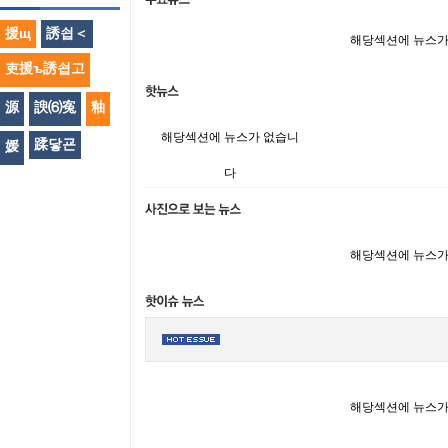
援щ
誘쇱＜
해당섹션에 뉴스가
吏援ъ誘쇱고
源
諛⑹寃
釉
해당섹션에 뉴스가 없습니
蹂닿굔
媛
다
해당섹션에 뉴스가
해당섹션에 뉴스가