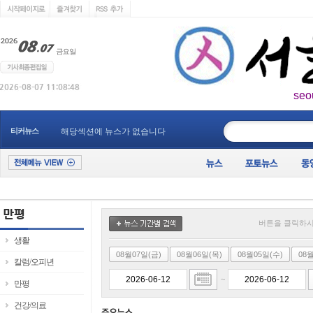
seo
____________
티커뉴스
해당섹션에 뉴스가 없습니다
버튼을 클릭하시
생활
08월07일(금)
08월06일(목)
08월05일(수)
08
칼럼/오피년
~
만평
건강/의료