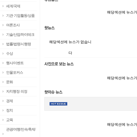
세계/국제
해당섹션에 뉴스가
기관·기업활동/상품
여론조사
기술/산업/하이테크
해당섹션에 뉴스가 없습니
법률/법령/시행령
다
수상
행사/이벤트
인물포커스
해당섹션에 뉴스가
문화
자치행정·의정
경제
정치
교육
해당섹션에 뉴스가
관광/여행/민속/축제/