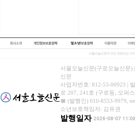
서울오늘신문의 모든 컨텐츠는 저작
서울오늘신문(구로오늘신문) | 등록
신문
사업자번호: 812-53-00923
로 207, 241호 (구로동, 오퍼스
☎ (발행인) 010-8553-9979, new
소년보호책임자: 김유권
발행일자