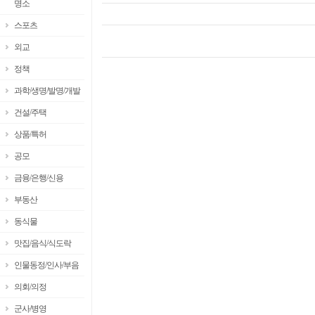
명소
스포츠
외교
정책
과학/생명/발명/개발
건설/주택
상품/특허
공모
금융/은행/신용
부동산
동식물
맛집/음식/식도락
인물동정/인사/부음
의회/의정
군사/병영