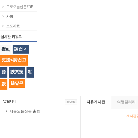
구로오늘신문PDF
사회
보도자료
援щ
誘쇱＜
吏援ъ誘쇱고
源
諛⑹寃
釉
蹂닿굔
媛
자유게시판
여행갤러리
서울오늘신문 출범
게시판영