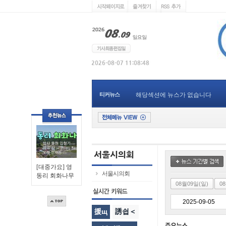
티커뉴스
해당섹션에 뉴스가 없습니다
[대중가요] 영
서울시의회
동리 회화나무
08월09일(일)
0
援щ
誘쇱＜