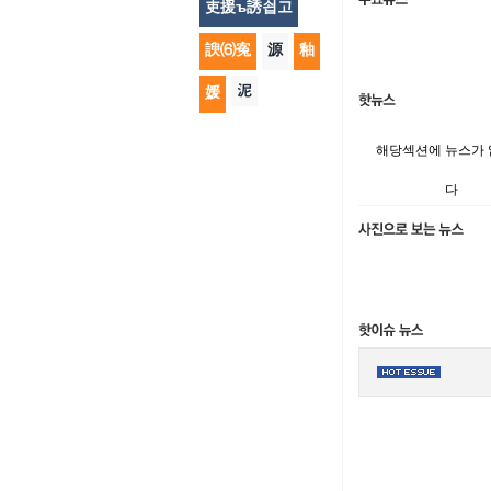
吏援ъ誘쇱고
諛⑹寃
源
釉
泥
媛
해당섹션에 뉴스가
다