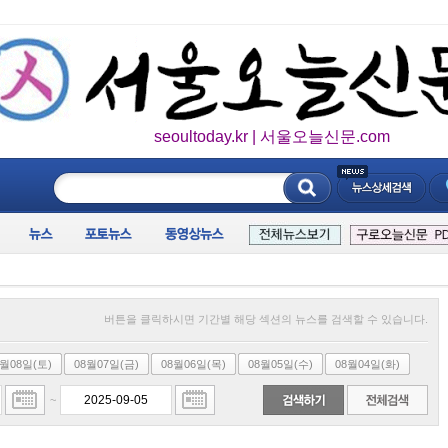
seoultoday.kr | 서울오늘신문.com
____________
버튼을 클릭하시면 기간별 해당 섹션의 뉴스를 검색할 수 있습니다.
8월08일(토)
08월07일(금)
08월06일(목)
08월05일(수)
08월04일(화)
~