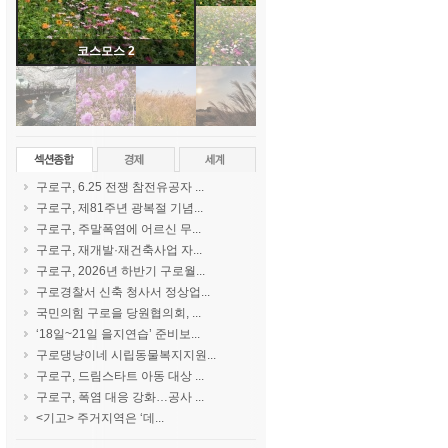
코스모스 2
구로구, 6.25 전쟁 참전유공자 ...
구로구, 제81주년 광복절 기념...
구로구, 주말폭염에 어르신 무...
구로구, 재개발·재건축사업 자...
구로구, 2026년 하반기 구로월...
구로경찰서 신축 청사서 정상업...
국민의힘 구로을 당원협의회, ...
‘18일~21일 을지연습’ 준비보...
구로댕냥이네 시립동물복지지원...
구로구, 드림스타트 아동 대상 ...
구로구, 폭염 대응 강화…공사 ...
<기고> 주거지역은 ‘데...