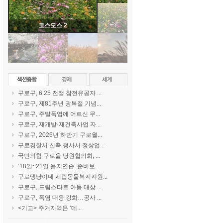
코스모스 2
구로구, 6.25 전쟁 참전유공자 ...
구로구, 제81주년 광복절 기념...
구로구, 주말폭염에 어르신 무...
구로구, 재개발·재건축사업 자...
구로구, 2026년 하반기 구로월...
구로경찰서 신축 청사서 정상업...
국민의힘 구로을 당원협의회, ...
‘18일~21일 을지연습’ 준비보...
구로댕냥이네 시립동물복지지원...
구로구, 드림스타트 아동 대상 ...
구로구, 폭염 대응 강화…공사 ...
<기고> 주거지역은 ‘데...