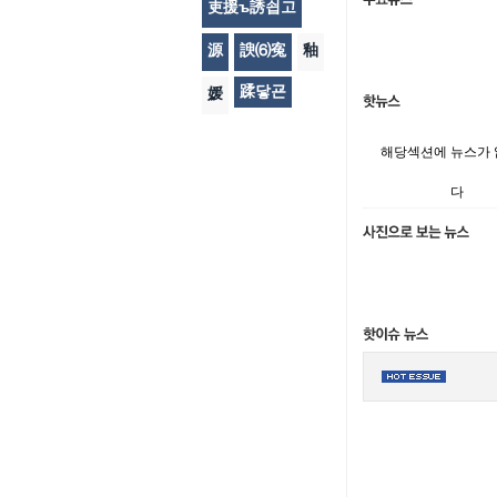
吏援ъ誘쇱고
源
諛⑹寃
釉
蹂닿굔
媛
해당섹션에 뉴스가
다