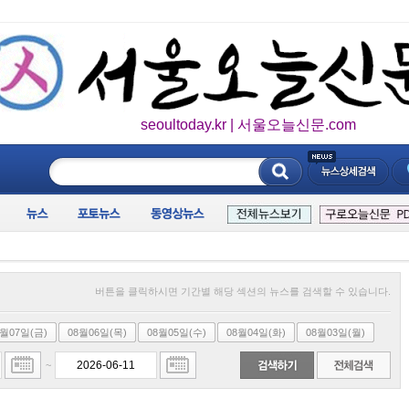
seoultoday.kr | 서울오늘신문.com
____________
버튼을 클릭하시면 기간별 해당 섹션의 뉴스를 검색할 수 있습니다.
8월07일(금)
08월06일(목)
08월05일(수)
08월04일(화)
08월03일(월)
~