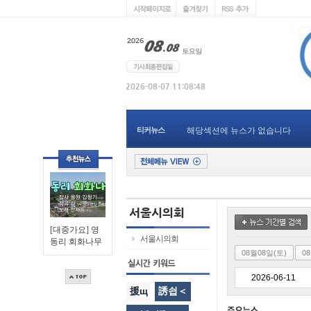
티커뉴스
해당섹션에 뉴스가 없습니다
[대중가요] 영
서울시의회
동리 회화나무
08월08일(토)
0
援щ
誘쇱＜