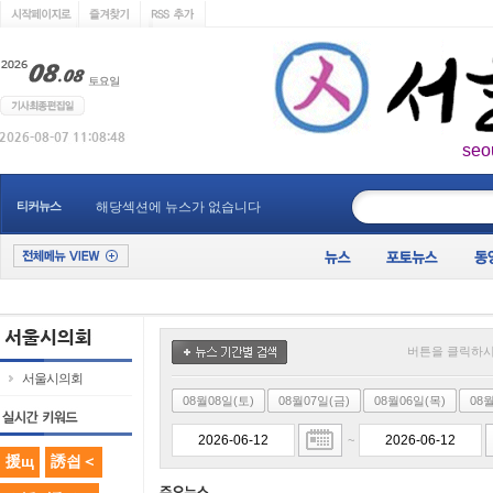
seo
____________
티커뉴스
해당섹션에 뉴스가 없습니다
버튼을 클릭하시
서울시의회
08월08일(토)
08월07일(금)
08월06일(목)
08
~
援щ
誘쇱＜