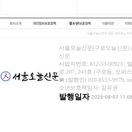
서울오늘신문의 모든 컨텐츠는 저작
서울오늘신문(구로오늘신문) | 등록
신문
사업자번호: 812-53-00923
로 207, 241호 (구로동, 오퍼스
☎ (발행인) 010-8553-9979, new
소년보호책임자: 김유권
발행일자