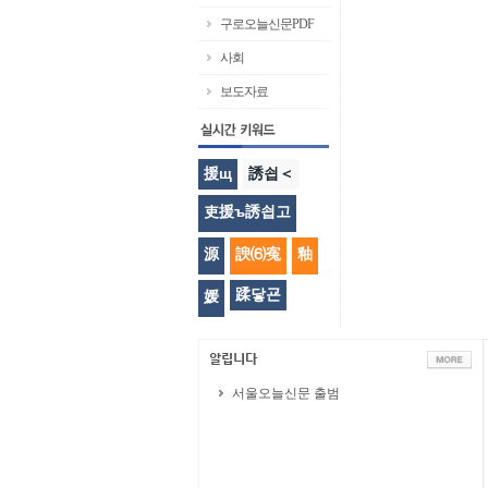
구로오늘신문PDF
사회
보도자료
援щ
誘쇱＜
吏援ъ誘쇱고
源
諛⑹寃
釉
蹂닿굔
媛
서울오늘신문 출범