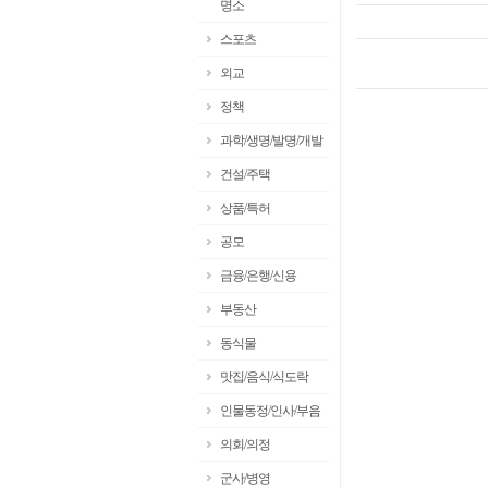
명소
스포츠
외교
정책
과학/생명/발명/개발
건설/주택
상품/특허
공모
금융/은행/신용
부동산
동식물
맛집/음식/식도락
인물동정/인사/부음
의회/의정
군사/병영