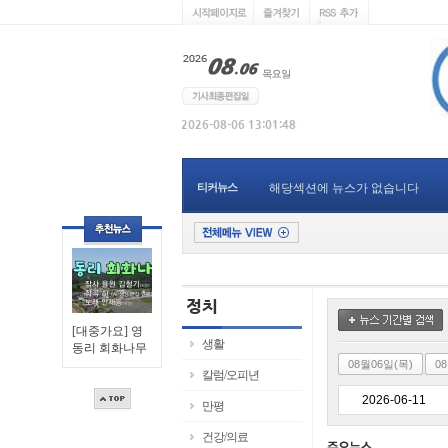
티커뉴스
해당섹션에 뉴스가 없습니다
[대중가요] 영
생활
동리 회화나무
08월06일(목)
0
칼럼/오피년
만평
건강/의료