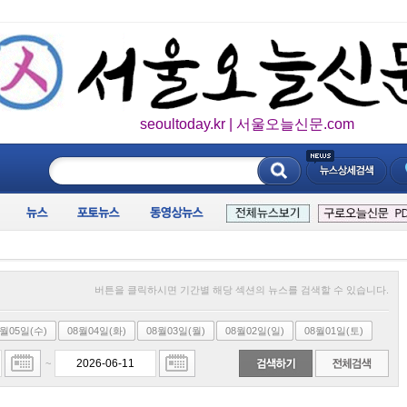
seoultoday.kr | 서울오늘신문.com
____________
버튼을 클릭하시면 기간별 해당 섹션의 뉴스를 검색할 수 있습니다.
8월05일(수)
08월04일(화)
08월03일(월)
08월02일(일)
08월01일(토)
~