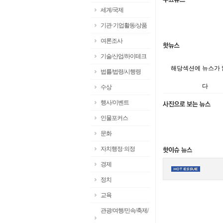
세계/국제
기관·기업활동/상품
여론조사
기술/산업/하이테크
해당섹션에 뉴스가
법률/법령/시행령
다
수상
행사/이벤트
인물포커스
문화
자치행정·의정
경제
정치
교육
관광/여행/민속/축제/