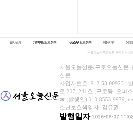
서울오늘신문의 모든 컨텐츠는 저작
서울오늘신문(구로오늘신문) | 등록
신문
사업자번호: 812-53-00923
로 207, 241호 (구로동, 오퍼스
☎ (발행인) 010-8553-9979, new
소년보호책임자: 김유권
발행일자