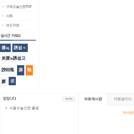
구로오늘신문PDF
사회
보도자료
援щ
誘쇱＜
吏援ъ誘쇱고
諛⑹寃
源
釉
泥
媛
자유게시판
여행갤러리
서울오늘신문 출범
게시판영