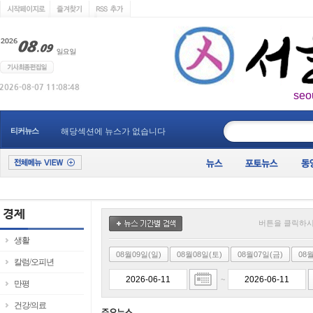
seo
____________
티커뉴스
해당섹션에 뉴스가 없습니다
버튼을 클릭하시
생활
08월09일(일)
08월08일(토)
08월07일(금)
08
칼럼/오피년
~
만평
건강/의료