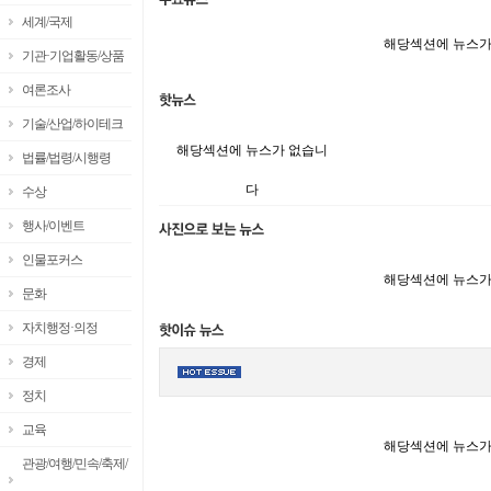
세계/국제
해당섹션에 뉴스가
기관·기업활동/상품
여론조사
기술/산업/하이테크
해당섹션에 뉴스가 없습니
법률/법령/시행령
다
수상
행사/이벤트
인물포커스
해당섹션에 뉴스가
문화
자치행정·의정
경제
정치
교육
해당섹션에 뉴스가
관광/여행/민속/축제/