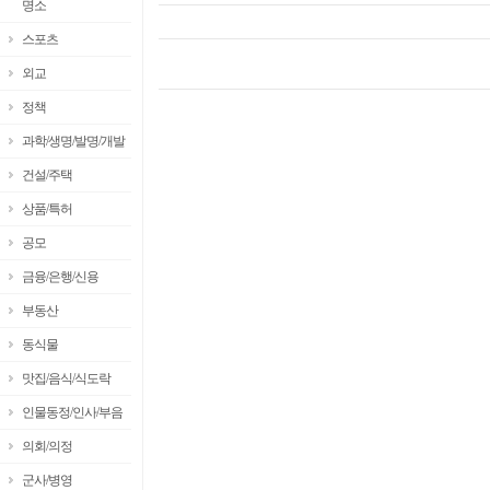
명소
스포츠
외교
정책
과학/생명/발명/개발
건설/주택
상품/특허
공모
금융/은행/신용
부동산
동식물
맛집/음식/식도락
인물동정/인사/부음
의회/의정
군사/병영