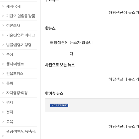
세계/국제
해당섹션에 뉴스가
기관·기업활동/상품
여론조사
기술/산업/하이테크
해당섹션에 뉴스가 없습니
법률/법령/시행령
다
수상
행사/이벤트
인물포커스
해당섹션에 뉴스가
문화
자치행정·의정
경제
정치
교육
해당섹션에 뉴스가
관광/여행/민속/축제/