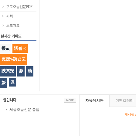
구로오늘신문PDF
사회
보도자료
援щ
誘쇱＜
吏援ъ誘쇱고
諛⑹寃
源
釉
泥
媛
자유게시판
여행갤러리
서울오늘신문 출범
게시판영