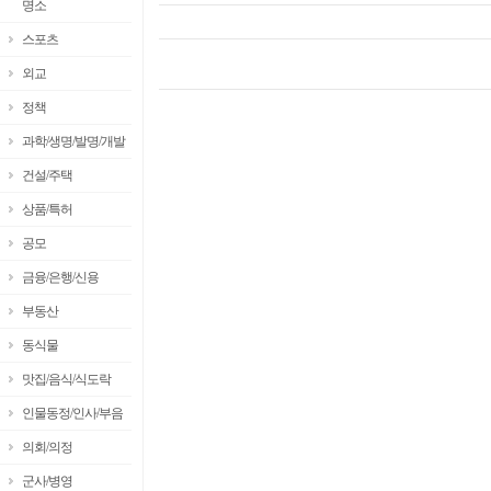
명소
스포츠
외교
정책
과학/생명/발명/개발
건설/주택
상품/특허
공모
금융/은행/신용
부동산
동식물
맛집/음식/식도락
인물동정/인사/부음
의회/의정
군사/병영