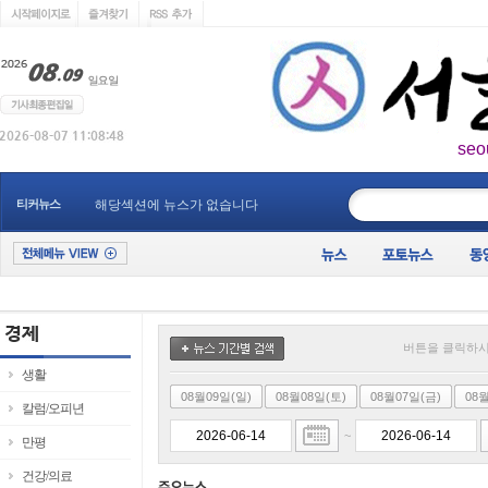
seo
____________
티커뉴스
해당섹션에 뉴스가 없습니다
버튼을 클릭하시
생활
08월09일(일)
08월08일(토)
08월07일(금)
08
칼럼/오피년
~
만평
건강/의료