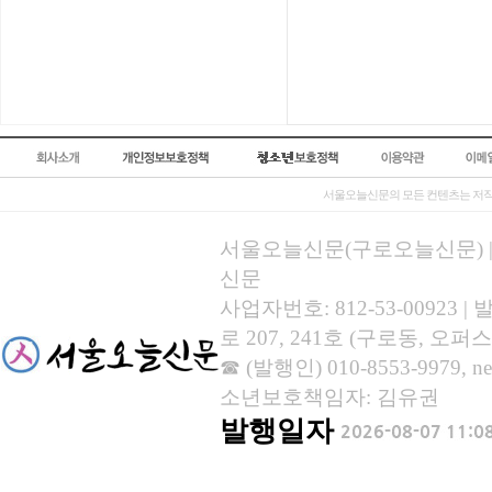
서울오늘신문의 모든 컨텐츠는 저작
서울오늘신문(구로오늘신문) | 등록
신문
사업자번호: 812-53-00923
로 207, 241호 (구로동, 오퍼스
☎ (발행인) 010-8553-9979, new
소년보호책임자: 김유권
발행일자