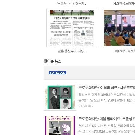
‘구로꿈나무인형극제...
KBS‘전국노래자랑 
결혼·출산 위기 대응...
제12회 ‘구로책축
구로문화재단, ‘이달의 공연 <사운드트립>’ 
첼리스트 홍진호·피아니스트 김준서·기타리
는 9월 15일 오전 11시 구로아트밸리 예술극장
2026-08-05
구로문화재단, 더블 딜라이트 : 조윤성 트리
천재 재즈 피아니스트 조윤성 트리오와 감성
(대표이사 정연보)은 오는 9월 12일 오후 5