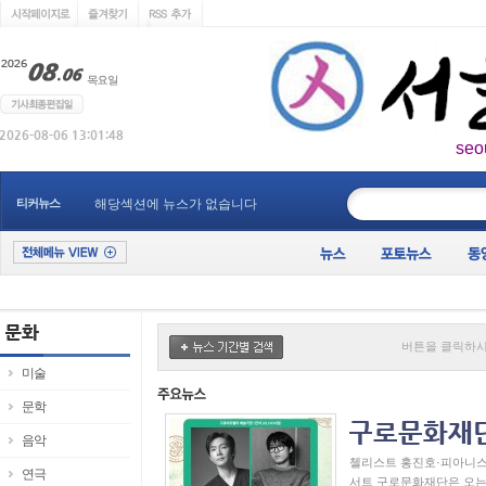
seo
____________
티커뉴스
해당섹션에 뉴스가 없습니다
버튼을 클릭하시
미술
문학
음악
첼리스트 홍진호·피아니스
연극
서트 구로문화재단은 오는 