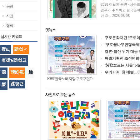
2026 이달의 공연 <사
공연
광부가 주최하고 한국문
사진
가 후...
2026-08-05
영화
구로문화재단 ‘구로아트
‘구로꿈나무인형극제’
援щ
誘쇱＜
결혼·출산 위기 대응 
특별기획전‘조선명화전-
吏援ъ誘쇱고
‘詩歌흐르는 서울’ 5월
源
諛⑹寃
釉
우리 아이 첫 예술... 
KBS‘전국노래자랑 구로구편’9...
蹂닿굔
媛