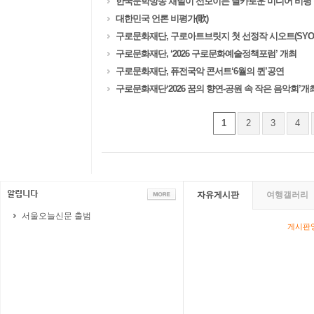
한국문학방송 채널이 선보이는 날카로운 미디어 비평 
대한민국 언론 비평가(歌)
구로문화재단, 구로아트브릿지 첫 선정작 시오트(SYOT) 
구로문화재단, ‘2026 구로문화예술정책포럼’ 개최
구로문화재단, 퓨전국악 콘서트‘6월의 퀸’공연
구로문화재단‘2026 꿈의 향연-공원 속 작은 음악회’개
1
2
3
4
자유게시판
여행갤러리
서울오늘신문 출범
게시판영