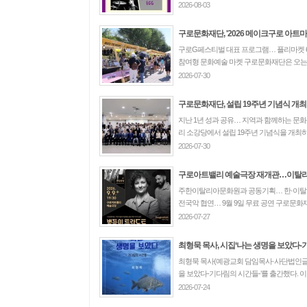
2026-08-03
구로문화재단, '2026 메이크구로 아트마켓'
구로G페스티벌 대표 프로그램… 플리마켓 6
참여형 문화예술 마켓 구로문화재단은 오는 9월
2026-07-30
구로문화재단, 설립 19주년 기념식 개최
지난 1년 성과 공유… 지역과 함께하는 문화
리 소강당에서 설립 19주년 기념식을 개최하고
2026-07-30
구로아트밸리 예술극장 재개관…이탈리아·
주한이탈리아문화원과 공동기획… 한·이탈
전국악 협연… 9월 9일 무료 공연 구로문화재
2026-07-27
최형묵 목사, 시집‘나는 생명을 보았다-기
최형묵 목사(예광교회 담임목사·사단법인글로
을 보았다-기다림의 시간들-’를 출간했다. 이번 
2026-07-24