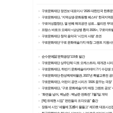
구로문화재단 정연보 대표이사 ‘2026 대한민국 한류
구로문화재단, ‘지역상생·문화동행 페스타’ 한국지역문
구로여성합창단, 열 번째 해외공연 성료…필리핀 무대
프랑스 바로크 오페라 <상상병 환자 2026>, 구로아트밸
구로문화재단 창작 음악극 ‘시인의 사랑’ 초연
구로문화재단‘구로 문화예술가치 매칭 그랜트 지원사업’참
순수문예誌‘문학광장’119호 발간
구로문화재단 상주단체 디토 오케스트라, 재개관 시리
구로문화재단, 하반기 문화예술아카데미 7기 수강생 
구로문화재단·한성백제박물관, 2027년 특별교류전 공
구로문화재단, 어린이 공연 시리즈 ‘2026 꿈꾸는 극장’
구로문화재단, ‘구로 문화예술가치 매칭 그랜트 공모’
‘화면을 넘어, 백남준 : 백남준 판화전’ 7월7일 개막
[책] 유제현 시집" 편린들의 조각모음" 출간
장동석 시인 ‘세월에 五感이 물들고’ 제13호 대표시선