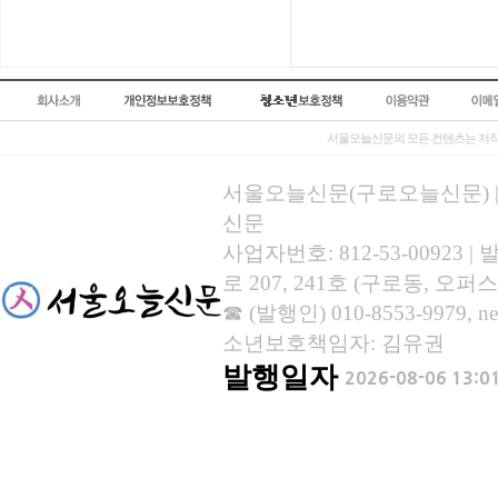
서울오늘신문의 모든 컨텐츠는 저작
서울오늘신문(구로오늘신문) | 등록
신문
사업자번호: 812-53-00923
로 207, 241호 (구로동, 오퍼스
☎ (발행인) 010-8553-9979, new
소년보호책임자: 김유권
발행일자