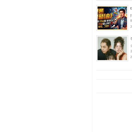
[
8
2
2