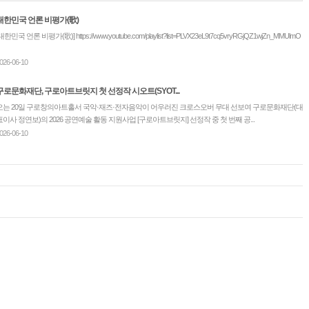
대한민국 언론 비평가(歌)
대한민국 언론 비평가(歌)] https://www.youtube.com/playlist?list=PLVX23eL9t7cq5vryRGjQZ1wjZn_MMUlmO
026-06-10
구로문화재단, 구로아트브릿지 첫 선정작 시오트(SYOT...
오는 20일 구로창의아트홀서 국악·재즈·전자음악이 어우러진 크로스오버 무대 선보여 구로문화재단(대
표이사 정연보)의 2026 공연예술 활동 지원사업 [구로아트브릿지] 선정작 중 첫 번째 공...
026-06-10