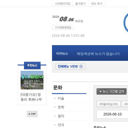
티커뉴스
해당섹션에 뉴스가 없습니다
[대중가요] 영
미술
동리 회화나무
08월06일(목)
0
문학
음악
연극