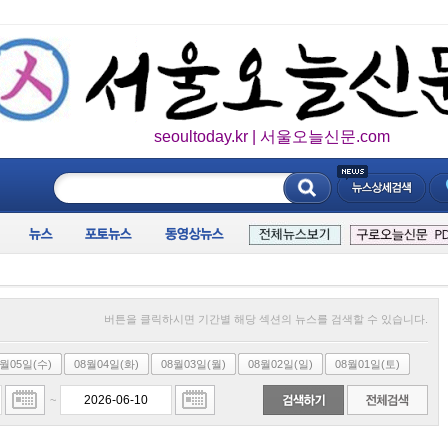
seoultoday.kr | 서울오늘신문.com
____________
버튼을 클릭하시면 기간별 해당 섹션의 뉴스를 검색할 수 있습니다.
8월05일(수)
08월04일(화)
08월03일(월)
08월02일(일)
08월01일(토)
~