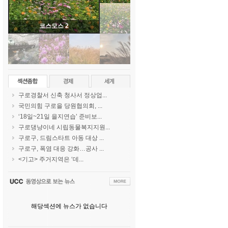
코스모스 2
구로경찰서 신축 청사서 정상업...
국민의힘 구로을 당원협의회, ...
‘18일~21일 을지연습’ 준비보...
구로댕냥이네 시립동물복지지원...
구로구, 드림스타트 아동 대상 ...
구로구, 폭염 대응 강화…공사 ...
<기고> 주거지역은 ‘데...
해당섹션에 뉴스가 없습니다