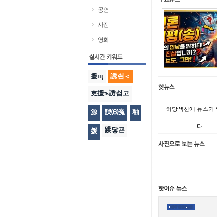
공연
사진
영화
援щ
誘쇱＜
吏援ъ誘쇱고
해당섹션에 뉴스가
源
諛⑹寃
釉
다
蹂닿굔
媛