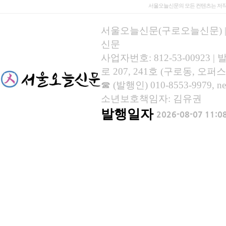
서울오늘신문의 모든 컨텐츠는 저작
서울오늘신문(구로오늘신문) | 등록
신문
사업자번호: 812-53-00923
로 207, 241호 (구로동, 오퍼스
☎ (발행인) 010-8553-9979, new
소년보호책임자: 김유권
발행일자