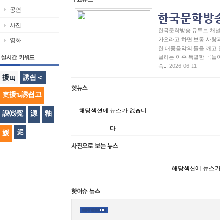
공연
사진
한국문학방송 유튜브 채널
가요라고 하면 보통 사랑과
영화
한 대중음악의 틀을 깨고 
날리는 아주 특별한 곡들이 
속...
2026-06-11
援щ
誘쇱＜
吏援ъ誘쇱고
해당섹션에 뉴스가 없습니
諛⑹寃
源
釉
다
泥
媛
해당섹션에 뉴스가