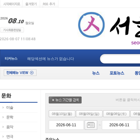
seo
____________
티커뉴스
해당섹션에 뉴스가 없습니다
버튼을 클릭하시
미술
08월10일(월)
08월09일(일)
08월08일(토)
08
문학
~
음악
연극