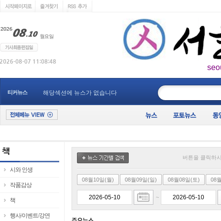
seo
____________
티커뉴스
해당섹션에 뉴스가 없습니다
버튼을 클릭하시
시와 인생
08월10일(월)
08월09일(일)
08월08일(토)
08
작품감상
~
책
행사/이벤트/강연