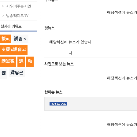
시 읽어주는 시인
해당섹션에 뉴스가
방송/라디오/TV
援щ
誘쇱＜
해당섹션에 뉴스가 없습니
吏援ъ誘쇱고
다
諛⑹寃
源
釉
蹂닿굔
媛
해당섹션에 뉴스가
해당섹션에 뉴스가