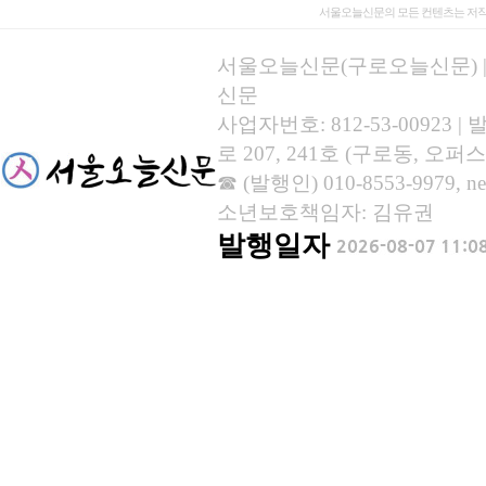
서울오늘신문의 모든 컨텐츠는 저작
서울오늘신문(구로오늘신문) | 등록
신문
사업자번호: 812-53-00923
로 207, 241호 (구로동, 오퍼스
☎ (발행인) 010-8553-9979, new
소년보호책임자: 김유권
발행일자