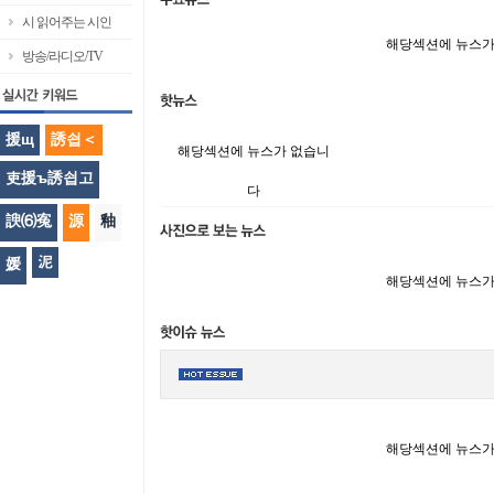
시 읽어주는 시인
해당섹션에 뉴스가
방송/라디오/TV
援щ
誘쇱＜
해당섹션에 뉴스가 없습니
吏援ъ誘쇱고
다
諛⑹寃
源
釉
泥
媛
해당섹션에 뉴스가
해당섹션에 뉴스가