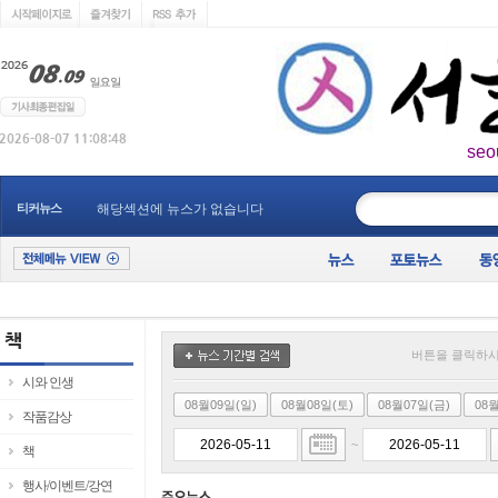
seo
____________
티커뉴스
해당섹션에 뉴스가 없습니다
버튼을 클릭하시
시와 인생
08월09일(일)
08월08일(토)
08월07일(금)
08
작품감상
~
책
행사/이벤트/강연