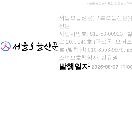
서울오늘신문의 모든 컨텐츠는 저작
서울오늘신문(구로오늘신문) | 등록
신문
사업자번호: 812-53-00923
로 207, 241호 (구로동, 오퍼스
☎ (발행인) 010-8553-9979, new
소년보호책임자: 김유권
발행일자