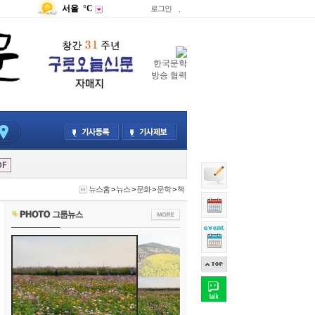
서울
°C
로그인
.
한국문학
방송 협력
뉴스홈
>
뉴스
>
문화
>
문학
>
책