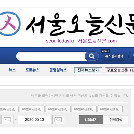
seoultoday.kr | 서울오늘신문.com
____________
버튼을 클릭하시면 기간별 해당 섹션의 뉴스를 검색할 수 있습니다.
8월07일(금)
08월06일(목)
08월05일(수)
08월04일(화)
08월03일(월)
~