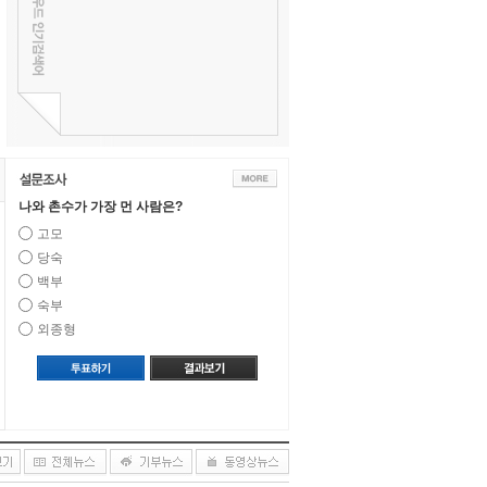
나와 촌수가 가장 먼 사람은?
고모
당숙
백부
숙부
외종형