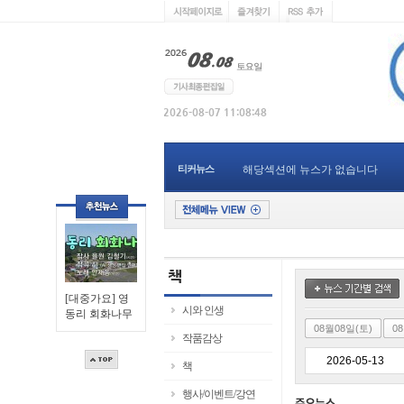
티커뉴스
해당섹션에 뉴스가 없습니다
[대중가요] 영
시와 인생
동리 회화나무
08월08일(토)
0
작품감상
책
행사/이벤트/강연