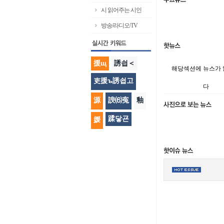
시 읽어주는 시인
방송/라디오/TV
援щ
誘쇱＜
해당섹션에 뉴스가
吏援ъ誘쇱고
다
源
諛⑹寃
釉
蹂닿굔
媛