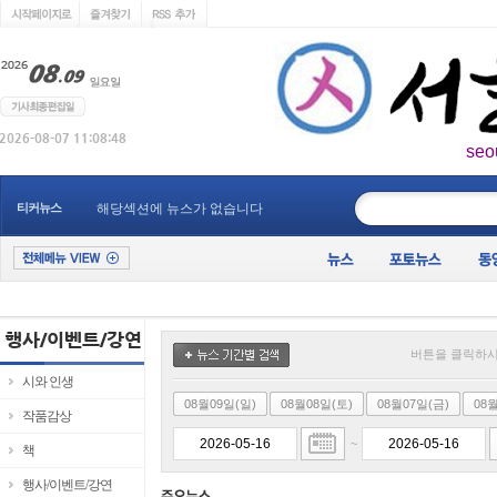
seo
____________
티커뉴스
해당섹션에 뉴스가 없습니다
버튼을 클릭하시
시와 인생
08월09일(일)
08월08일(토)
08월07일(금)
08
작품감상
~
책
행사/이벤트/강연