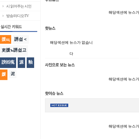
시 읽어주는 시인
해당섹션에 뉴스가
방송/라디오/TV
援щ
誘쇱＜
해당섹션에 뉴스가 없습니
吏援ъ誘쇱고
다
諛⑹寃
源
釉
泥
媛
해당섹션에 뉴스가
해당섹션에 뉴스가