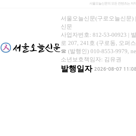
서울오늘신문의 모든 컨텐츠는 저작
서울오늘신문(구로오늘신문) | 등록
신문
사업자번호: 812-53-00923
로 207, 241호 (구로동, 오퍼스
☎ (발행인) 010-8553-9979, new
소년보호책임자: 김유권
발행일자