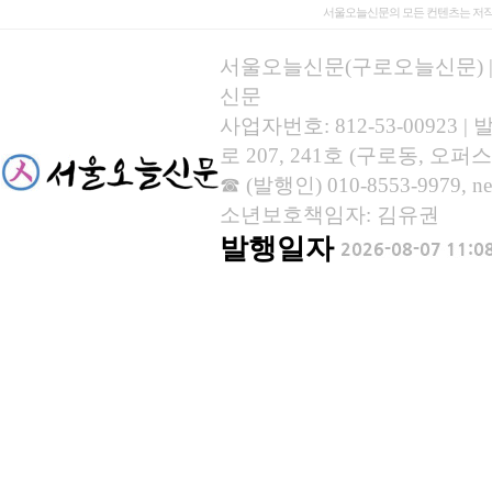
서울오늘신문의 모든 컨텐츠는 저작
서울오늘신문(구로오늘신문) | 등록
신문
사업자번호: 812-53-00923
로 207, 241호 (구로동, 오퍼스
☎ (발행인) 010-8553-9979, new
소년보호책임자: 김유권
발행일자