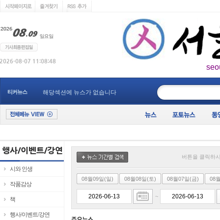
seo
____________
티커뉴스
해당섹션에 뉴스가 없습니다
버튼을 클릭하시
시와 인생
08월09일(일)
08월08일(토)
08월07일(금)
08
작품감상
~
책
행사/이벤트/강연