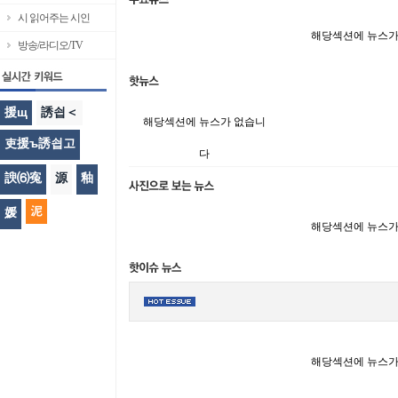
시 읽어주는 시인
해당섹션에 뉴스가
방송/라디오/TV
援щ
誘쇱＜
해당섹션에 뉴스가 없습니
吏援ъ誘쇱고
다
諛⑹寃
源
釉
泥
媛
해당섹션에 뉴스가
해당섹션에 뉴스가